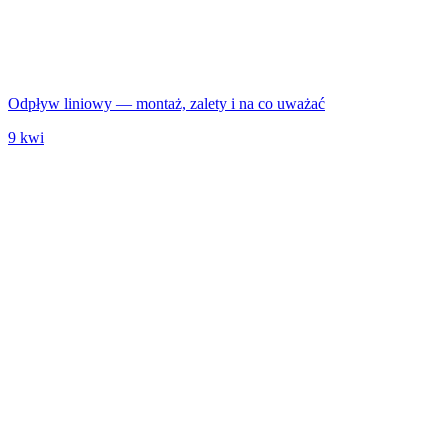
Odpływ liniowy — montaż, zalety i na co uważać
9 kwi