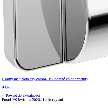
Czarny mat, złoto czy chrom? Jak dobrać kolor armatury
9 kwi
Powrót do aktualności
Porada
9 kwietnia 2026
1
min czytania