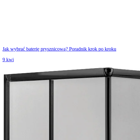
Jak wybrać baterię prysznicową? Poradnik krok po kroku
9 kwi