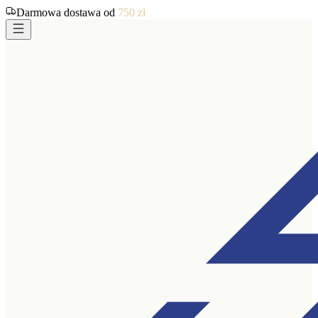
Darmowa dostawa od
750
zł