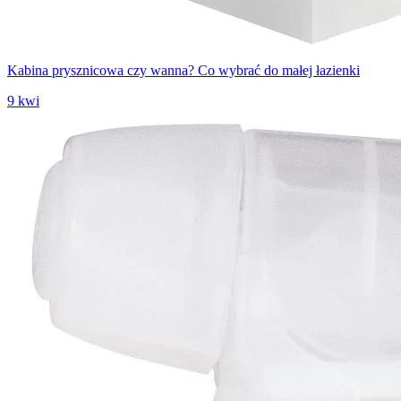
Kabina prysznicowa czy wanna? Co wybrać do małej łazienki
9 kwi