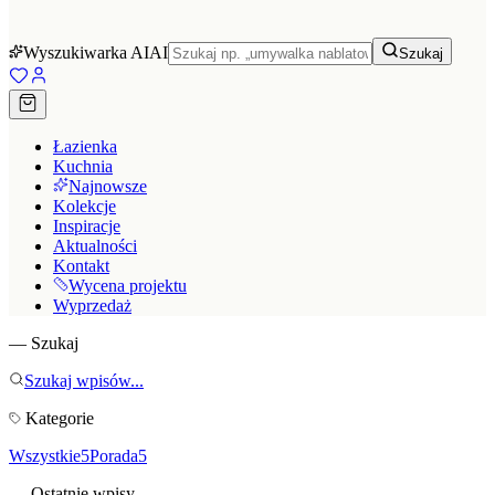
Wyszukiwarka AI
AI
Szukaj
Łazienka
Kuchnia
Najnowsze
Kolekcje
Inspiracje
Aktualności
Kontakt
Wycena projektu
Wyprzedaż
— Szukaj
Szukaj wpisów...
Kategorie
Wszystkie
5
Porada
5
— Ostatnie wpisy