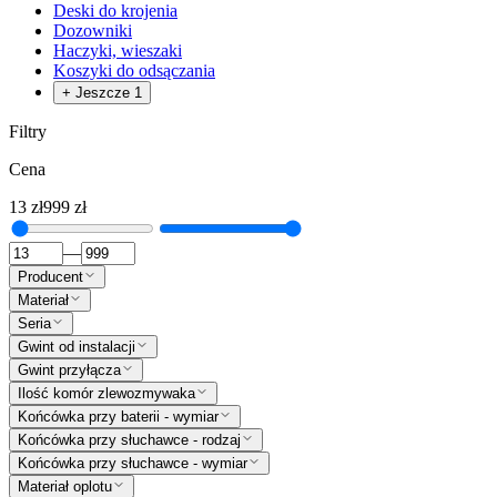
Deski do krojenia
Dozowniki
Haczyki, wieszaki
Koszyki do odsączania
+ Jeszcze 1
Filtry
Cena
13
zł
999
zł
—
Producent
Materiał
Seria
Gwint od instalacji
Gwint przyłącza
Ilość komór zlewozmywaka
Końcówka przy baterii - wymiar
Końcówka przy słuchawce - rodzaj
Końcówka przy słuchawce - wymiar
Materiał oplotu