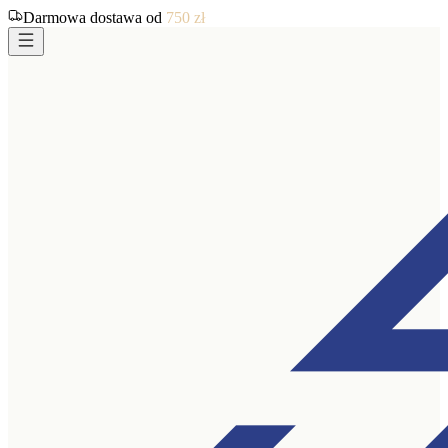
Darmowa dostawa od
750
zł