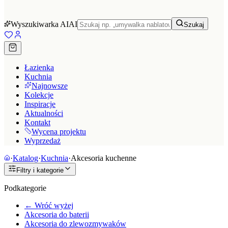
Wyszukiwarka AI
AI
Szukaj
Łazienka
Kuchnia
Najnowsze
Kolekcje
Inspiracje
Aktualności
Kontakt
Wycena projektu
Wyprzedaż
·
Katalog
·
Kuchnia
·
Akcesoria kuchenne
Filtry i kategorie
Podkategorie
← Wróć wyżej
Akcesoria do baterii
Akcesoria do zlewozmywaków