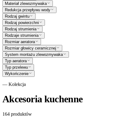
Materiał zlewozmywaka
Redukcja przepływu wody
Rodzaj gwintu
Rodzaj powierzchni
Rodzaj strumienia
Rodzaje strumienia
Rozmiar aeratora
Rozmiar głowicy ceramicznej
System montażu zlewozmywaka
Typ aeratora
Typ przelewu
Wykończenie
— Kolekcja
Akcesoria kuchenne
164
produktów