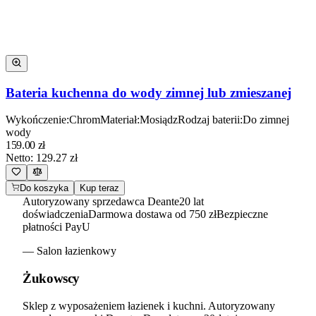
Bateria kuchenna do wody zimnej lub zmieszanej
Wykończenie
:
Chrom
Materiał
:
Mosiądz
Rodzaj baterii
:
Do zimnej
wody
159.00
zł
Netto:
129.27
zł
Do koszyka
Kup teraz
Autoryzowany sprzedawca Deante
20 lat
doświadczenia
Darmowa dostawa od 750 zł
Bezpieczne
płatności PayU
— Salon łazienkowy
Żukowscy
Sklep z wyposażeniem łazienek i kuchni. Autoryzowany