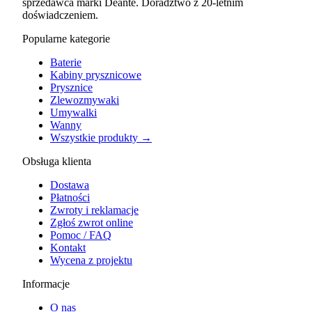
sprzedawca marki Deante. Doradztwo z 20-letnim
doświadczeniem.
Popularne kategorie
Baterie
Kabiny prysznicowe
Prysznice
Zlewozmywaki
Umywalki
Wanny
Wszystkie produkty →
Obsługa klienta
Dostawa
Płatności
Zwroty i reklamacje
Zgłoś zwrot online
Pomoc / FAQ
Kontakt
Wycena z projektu
Informacje
O nas