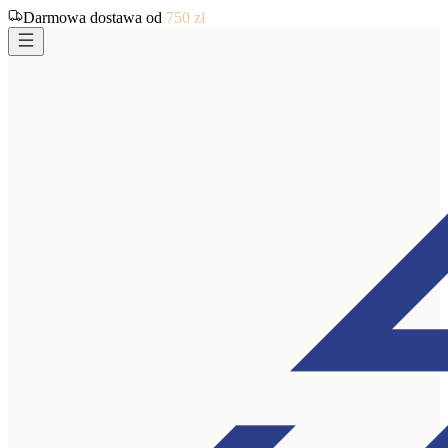
Darmowa dostawa od
750
zł