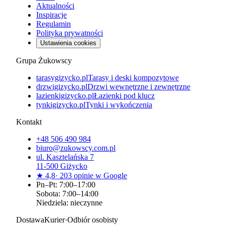
Aktualności
Inspiracje
Regulamin
Polityka prywatności
Ustawienia cookies
Grupa Żukowscy
tarasygizycko.pl
Tarasy i deski kompozytowe
drzwigizycko.pl
Drzwi wewnętrzne i zewnętrzne
lazienkigizycko.pl
Łazienki pod klucz
tynkigizycko.pl
Tynki i wykończenia
Kontakt
+48 506 490 984
biuro@zukowscy.com.pl
ul.
Kasztelańska 7
11-500
Giżycko
★
4,8
·
203
opinie w Google
Pn–Pt: 7:00–17:00
Sobota: 7:00–14:00
Niedziela: nieczynne
Dostawa
Kurier
·
Odbiór osobisty