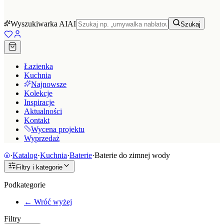
Wyszukiwarka AI
AI
Szukaj
Łazienka
Kuchnia
Najnowsze
Kolekcje
Inspiracje
Aktualności
Kontakt
Wycena projektu
Wyprzedaż
·
Katalog
·
Kuchnia
·
Baterie
·
Baterie do zimnej wody
Filtry i kategorie
Podkategorie
← Wróć wyżej
Filtry