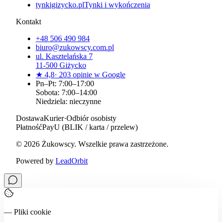
tynkigizycko.pl
Tynki i wykończenia
Kontakt
+48 506 490 984
biuro@zukowscy.com.pl
ul.
Kasztelańska 7
11-500
Giżycko
★
4,8
·
203
opinie w Google
Pn–Pt: 7:00–17:00
Sobota: 7:00–14:00
Niedziela: nieczynne
Dostawa
Kurier
·
Odbiór osobisty
Płatność
PayU (BLIK / karta / przelew)
©
2026
Żukowscy
. Wszelkie prawa zastrzeżone.
Powered by
LeadOrbit
— Pliki cookie