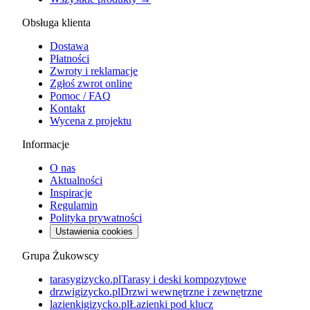
Obsługa klienta
Dostawa
Płatności
Zwroty i reklamacje
Zgłoś zwrot online
Pomoc / FAQ
Kontakt
Wycena z projektu
Informacje
O nas
Aktualności
Inspiracje
Regulamin
Polityka prywatności
Ustawienia cookies
Grupa Żukowscy
tarasygizycko.pl
Tarasy i deski kompozytowe
drzwigizycko.pl
Drzwi wewnętrzne i zewnętrzne
lazienkigizycko.pl
Łazienki pod klucz