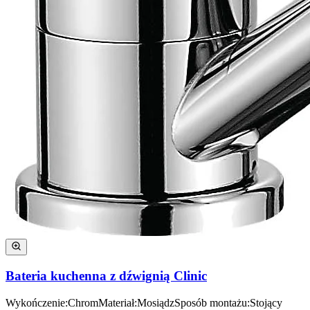
Bateria kuchenna z dźwignią Clinic
Wykończenie
:
Chrom
Materiał
:
Mosiądz
Sposób montażu
:
Stojący