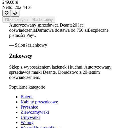
249.00
zł
Netto:
202.44
zł
Do koszyka
Niedostępny
Autoryzowany sprzedawca Deante
20 lat
doświadczenia
Darmowa dostawa od 750 zł
Bezpieczne
płatności PayU
— Salon łazienkowy
Żukowscy
Sklep z wyposażeniem łazienek i kuchni. Autoryzowany
sprzedawca marki Deante. Doradztwo z 20-letnim
doświadczeniem.
Popularne kategorie
Baterie
Kabiny prysznicowe
Prysznice
Zlewozmywaki
Umywalki
Wanny
Wszystkie produkty →