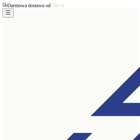
Darmowa dostawa od
750
zł