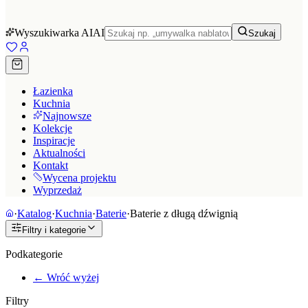
Wyszukiwarka AI
AI
Szukaj
Łazienka
Kuchnia
Najnowsze
Kolekcje
Inspiracje
Aktualności
Kontakt
Wycena projektu
Wyprzedaż
·
Katalog
·
Kuchnia
·
Baterie
·
Baterie z długą dźwignią
Filtry i kategorie
Podkategorie
← Wróć wyżej
Filtry