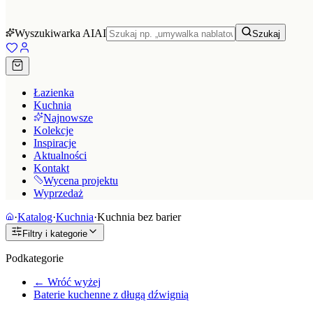
Wyszukiwarka AI
AI
Szukaj
Łazienka
Kuchnia
Najnowsze
Kolekcje
Inspiracje
Aktualności
Kontakt
Wycena projektu
Wyprzedaż
·
Katalog
·
Kuchnia
·
Kuchnia bez barier
Filtry i kategorie
Podkategorie
← Wróć wyżej
Baterie kuchenne z długą dźwignią