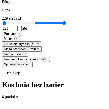
Filtry
Cena
229
zł
259
zł
—
Producent
Materiał
Grupa akustyczna [dB]
Klasa przepływu [l/min]
Rodzaj baterii
Rozmiar głowicy ceramicznej
Sposób montażu
— Kolekcja
Kuchnia bez barier
4
produkty