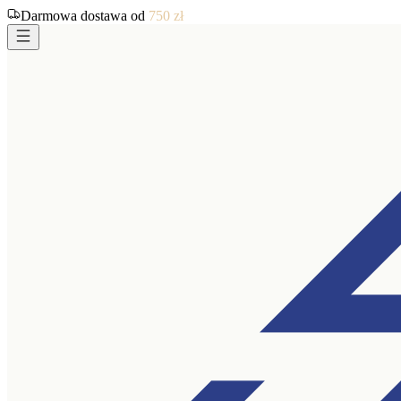
Darmowa dostawa od
750
zł