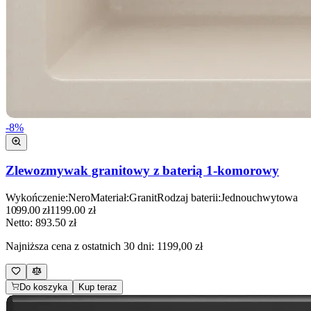
-
8
%
Zlewozmywak granitowy z baterią 1-komorowy
Wykończenie
:
Nero
Materiał
:
Granit
Rodzaj baterii
:
Jednouchwytowa
1099.00
zł
1199.00
zł
Netto:
893.50
zł
Najniższa cena z ostatnich 30 dni:
1199,00 zł
Do koszyka
Kup teraz