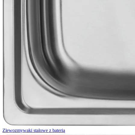
Zlewozmywaki stalowe z baterią