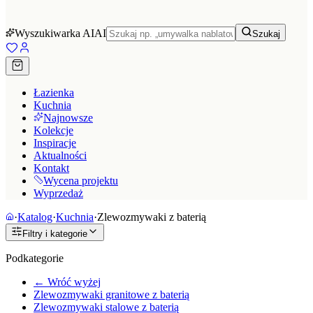
Wyszukiwarka AI
AI
Szukaj
Łazienka
Kuchnia
Najnowsze
Kolekcje
Inspiracje
Aktualności
Kontakt
Wycena projektu
Wyprzedaż
·
Katalog
·
Kuchnia
·
Zlewozmywaki z baterią
Filtry i kategorie
Podkategorie
← Wróć wyżej
Zlewozmywaki granitowe z baterią
Zlewozmywaki stalowe z baterią