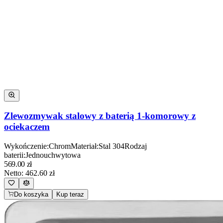
Zlewozmywak stalowy z baterią 1-komorowy z
ociekaczem
Wykończenie
:
Chrom
Materiał
:
Stal 304
Rodzaj
baterii
:
Jednouchwytowa
569.00
zł
Netto:
462.60
zł
Do koszyka
Kup teraz