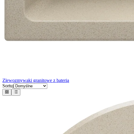
Zlewozmywaki granitowe z baterią
Sortuj