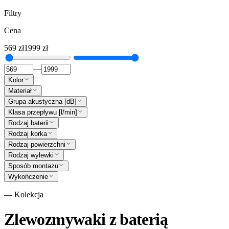
Filtry
Cena
569
zł
1999
zł
—
Kolor
Materiał
Grupa akustyczna [dB]
Klasa przepływu [l/min]
Rodzaj baterii
Rodzaj korka
Rodzaj powierzchni
Rodzaj wylewki
Sposób montażu
Wykończenie
— Kolekcja
Zlewozmywaki z baterią