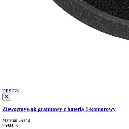
DESIGN
Zlewozmywak granitowy z baterią 1-komorowy
Materiał
:
Granit
969.00
zł