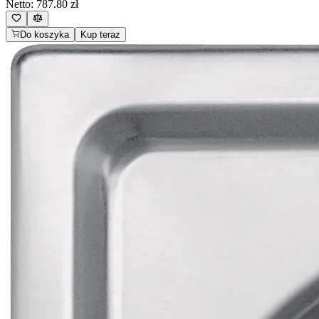
Netto:
787.80
zł
Do koszyka
Kup teraz