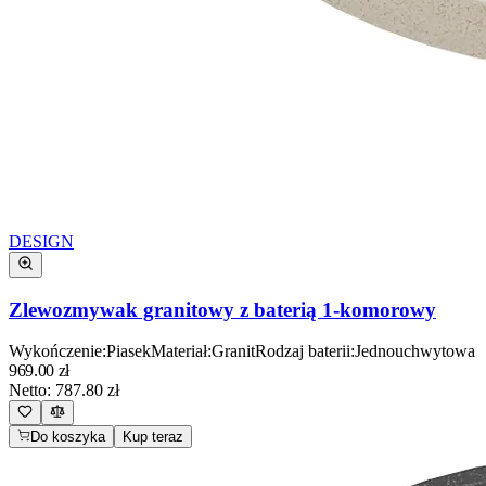
DESIGN
Zlewozmywak granitowy z baterią 1-komorowy
Wykończenie
:
Piasek
Materiał
:
Granit
Rodzaj baterii
:
Jednouchwytowa
969.00
zł
Netto:
787.80
zł
Do koszyka
Kup teraz