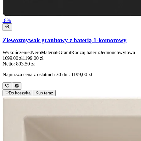
-
8
%
Zlewozmywak granitowy z baterią 1-komorowy
Wykończenie
:
Nero
Materiał
:
Granit
Rodzaj baterii
:
Jednouchwytowa
1099.00
zł
1199.00
zł
Netto:
893.50
zł
Najniższa cena z ostatnich 30 dni:
1199,00 zł
Do koszyka
Kup teraz