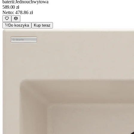
baterii
:
Jednouchwytowa
589.00
zł
Netto:
478.86
zł
Do koszyka
Kup teraz