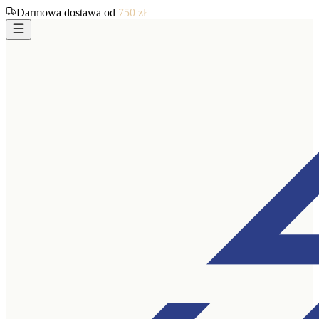
Darmowa dostawa od
750
zł