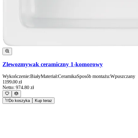
Zlewozmywak ceramiczny 1-komorowy
Wykończenie
:
Biały
Materiał
:
Ceramika
Sposób montażu
:
Wpuszczany
1199.00
zł
Netto:
974.80
zł
Do koszyka
Kup teraz