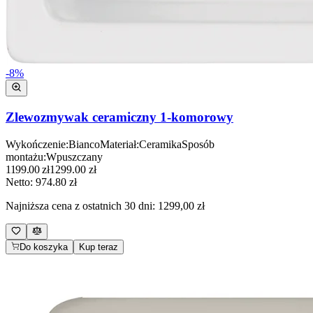
-
8
%
Zlewozmywak ceramiczny 1-komorowy
Wykończenie
:
Bianco
Materiał
:
Ceramika
Sposób
montażu
:
Wpuszczany
1199.00
zł
1299.00
zł
Netto:
974.80
zł
Najniższa cena z ostatnich 30 dni:
1299,00 zł
Do koszyka
Kup teraz