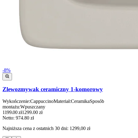
-
8
%
Zlewozmywak ceramiczny 1-komorowy
Wykończenie
:
Cappuccino
Materiał
:
Ceramika
Sposób
montażu
:
Wpuszczany
1199.00
zł
1299.00
zł
Netto:
974.80
zł
Najniższa cena z ostatnich 30 dni:
1299,00 zł