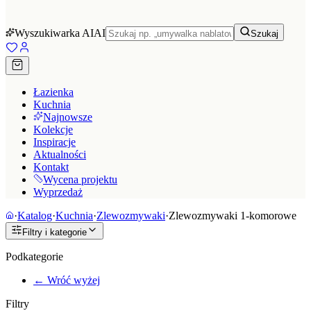
Wyszukiwarka AI
AI
Szukaj
Łazienka
Kuchnia
Najnowsze
Kolekcje
Inspiracje
Aktualności
Kontakt
Wycena projektu
Wyprzedaż
·
Katalog
·
Kuchnia
·
Zlewozmywaki
·
Zlewozmywaki 1-komorowe
Filtry i kategorie
Podkategorie
← Wróć wyżej
Filtry