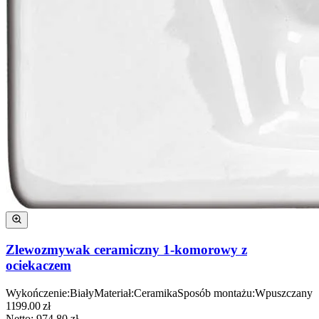
Zlewozmywak ceramiczny 1-komorowy z
ociekaczem
Wykończenie
:
Biały
Materiał
:
Ceramika
Sposób montażu
:
Wpuszczany
1199.00
zł
Netto:
974.80
zł