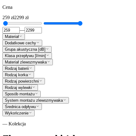
Cena
259
zł
2299
zł
—
Materiał
Dodatkowe cechy
Grupa akustyczna [dB]
Klasa przepływu [l/min]
Materiał zlewozmywaka
Rodzaj baterii
Rodzaj korka
Rodzaj powierzchni
Rodzaj wylewki
Sposób montażu
System montażu zlewozmywaka
Średnica odpływu
Wykończenie
— Kolekcja