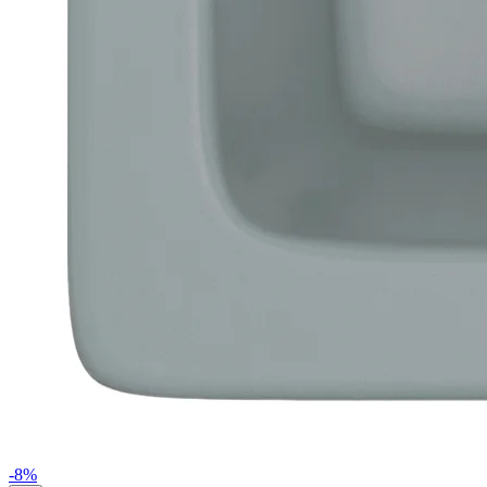
-
8
%