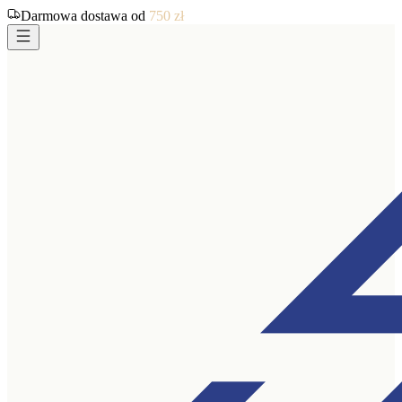
Darmowa dostawa od
750
zł