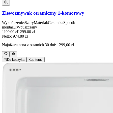
Zlewozmywak ceramiczny 1-komorowy
Wykończenie
:
Szary
Materiał
:
Ceramika
Sposób
montażu
:
Wpuszczany
1199.00
zł
1299.00
zł
Netto:
974.80
zł
Najniższa cena z ostatnich 30 dni:
1299,00 zł
Do koszyka
Kup teraz