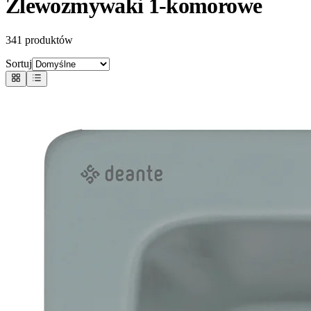
Zlewozmywaki 1-komorowe
341
produktów
Sortuj