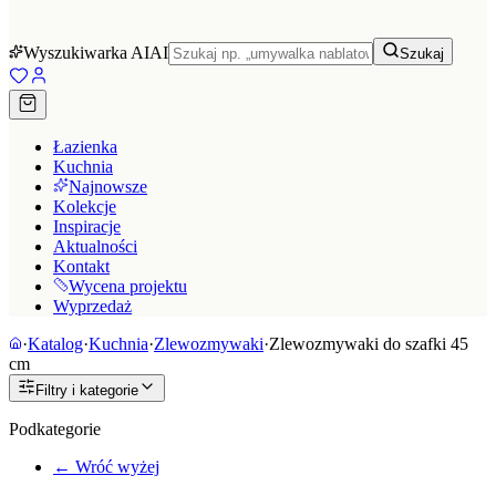
Wyszukiwarka AI
AI
Szukaj
Łazienka
Kuchnia
Najnowsze
Kolekcje
Inspiracje
Aktualności
Kontakt
Wycena projektu
Wyprzedaż
·
Katalog
·
Kuchnia
·
Zlewozmywaki
·
Zlewozmywaki do szafki 45
cm
Filtry i kategorie
Podkategorie
← Wróć wyżej