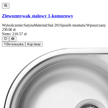
Zlewozmywak stalowy 1-komorowy
Wykończenie
:
Satyna
Materiał
:
Stal 201
Sposób montażu
:
Wpuszczany
259.00
zł
Netto:
210.57
zł
Do koszyka
Kup teraz