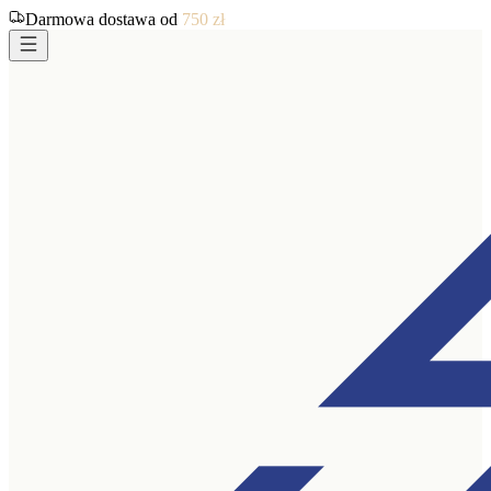
Darmowa dostawa od
750
zł