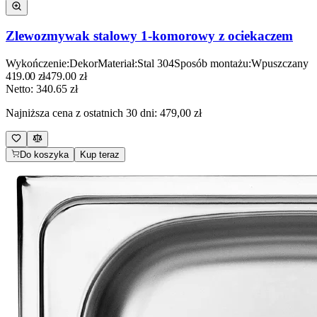
Zlewozmywak stalowy 1-komorowy z ociekaczem
Wykończenie
:
Dekor
Materiał
:
Stal 304
Sposób montażu
:
Wpuszczany
419.00
zł
479.00
zł
Netto:
340.65
zł
Najniższa cena z ostatnich 30 dni:
479,00 zł
Do koszyka
Kup teraz