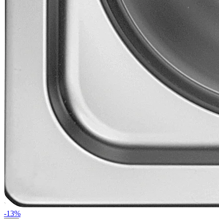
-
13
%