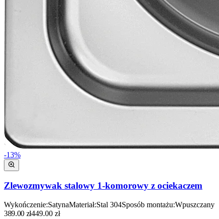
-
13
%
Zlewozmywak stalowy 1-komorowy z ociekaczem
Wykończenie
:
Satyna
Materiał
:
Stal 304
Sposób montażu
:
Wpuszczany
389.00
zł
449.00
zł