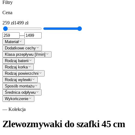
Filtry
Cena
259
zł
1499
zł
—
Materiał
Dodatkowe cechy
Klasa przepływu [l/min]
Rodzaj baterii
Rodzaj korka
Rodzaj powierzchni
Rodzaj wylewki
Sposób montażu
Średnica odpływu
Wykończenie
— Kolekcja
Zlewozmywaki do szafki 45 cm