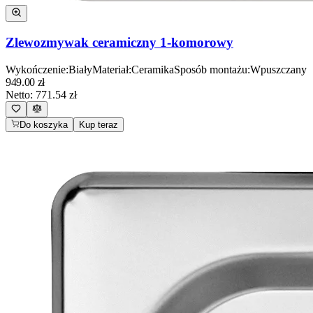
Zlewozmywak ceramiczny 1-komorowy
Wykończenie
:
Biały
Materiał
:
Ceramika
Sposób montażu
:
Wpuszczany
949.00
zł
Netto:
771.54
zł
Do koszyka
Kup teraz