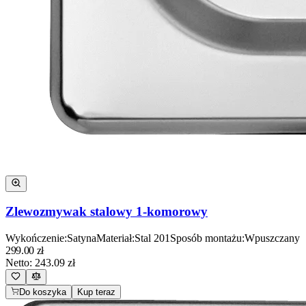
Zlewozmywak stalowy 1-komorowy
Wykończenie
:
Satyna
Materiał
:
Stal 201
Sposób montażu
:
Wpuszczany
299.00
zł
Netto:
243.09
zł
Do koszyka
Kup teraz