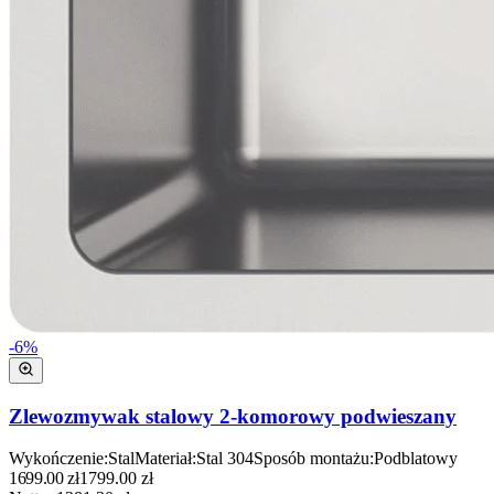
-
6
%
Zlewozmywak stalowy 2-komorowy podwieszany
Wykończenie
:
Stal
Materiał
:
Stal 304
Sposób montażu
:
Podblatowy
1699.00
zł
1799.00
zł