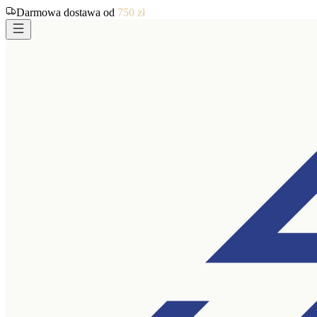
Darmowa dostawa od
750
zł