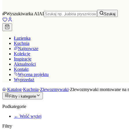
Wyszukiwarka AI
AI
Szukaj
Łazienka
Kuchnia
Najnowsze
Kolekcje
Inspiracje
Aktualności
Kontakt
Wycena projektu
Wyprzedaż
·
Katalog
·
Kuchnia
·
Zlewozmywaki
·
Zlewozmywaki montowane na r
Filtry i kategorie
Podkategorie
← Wróć wyżej
Filtry