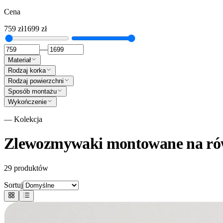
Cena
759
zł
1699
zł
—
Materiał
Rodzaj korka
Rodzaj powierzchni
Sposób montażu
Wykończenie
— Kolekcja
Zlewozmywaki montowane na rów
29
produktów
Sortuj