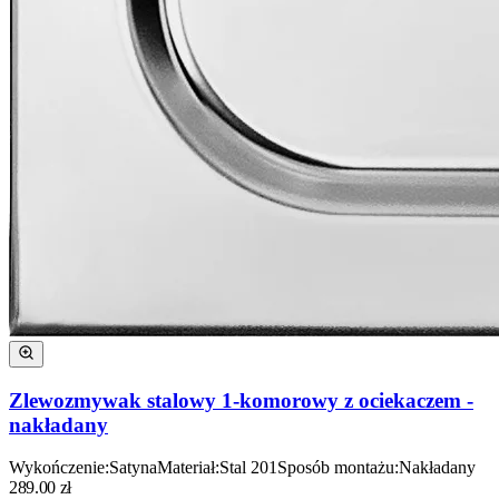
Zlewozmywak stalowy 1-komorowy z ociekaczem -
nakładany
Wykończenie
:
Satyna
Materiał
:
Stal 201
Sposób montażu
:
Nakładany
289.00
zł