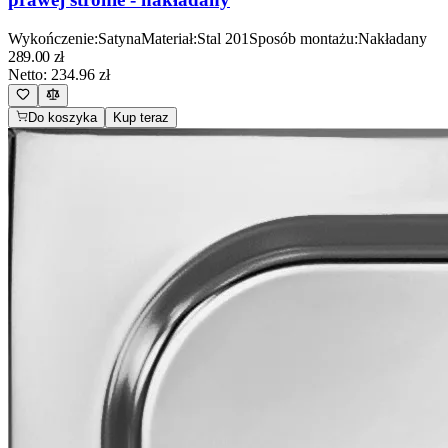
Wykończenie
:
Satyna
Materiał
:
Stal 201
Sposób montażu
:
Nakładany
289.00
zł
Netto:
234.96
zł
Do koszyka
Kup teraz