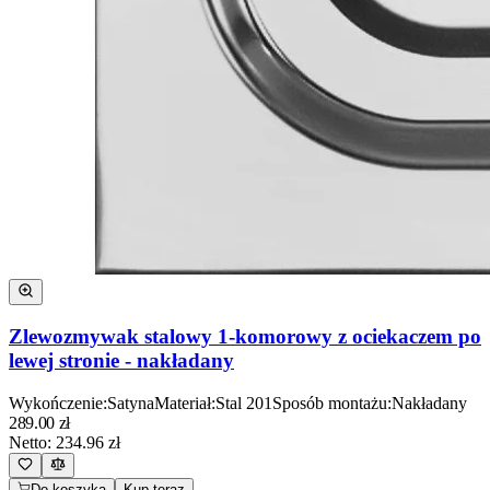
Zlewozmywak stalowy 1-komorowy z ociekaczem po
lewej stronie - nakładany
Wykończenie
:
Satyna
Materiał
:
Stal 201
Sposób montażu
:
Nakładany
289.00
zł
Netto:
234.96
zł
Do koszyka
Kup teraz