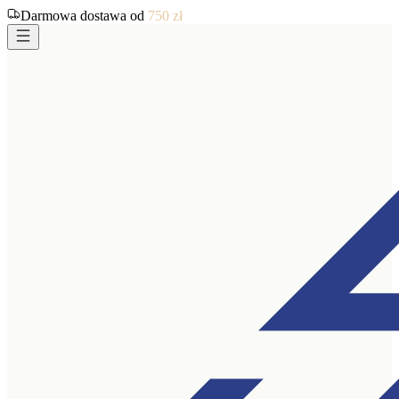
Darmowa dostawa od
750
zł