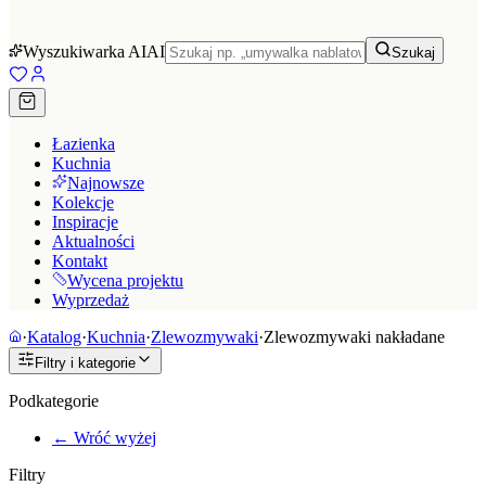
Wyszukiwarka AI
AI
Szukaj
Łazienka
Kuchnia
Najnowsze
Kolekcje
Inspiracje
Aktualności
Kontakt
Wycena projektu
Wyprzedaż
·
Katalog
·
Kuchnia
·
Zlewozmywaki
·
Zlewozmywaki nakładane
Filtry i kategorie
Podkategorie
← Wróć wyżej
Filtry