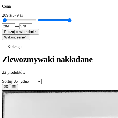
Cena
289
zł
579
zł
—
Rodzaj powierzchni
Wykończenie
— Kolekcja
Zlewozmywaki nakładane
22
produktów
Sortuj