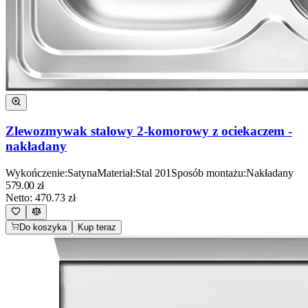
Zlewozmywak stalowy 2-komorowy z ociekaczem -
nakładany
Wykończenie
:
Satyna
Materiał
:
Stal 201
Sposób montażu
:
Nakładany
579.00
zł
Netto:
470.73
zł
Do koszyka
Kup teraz