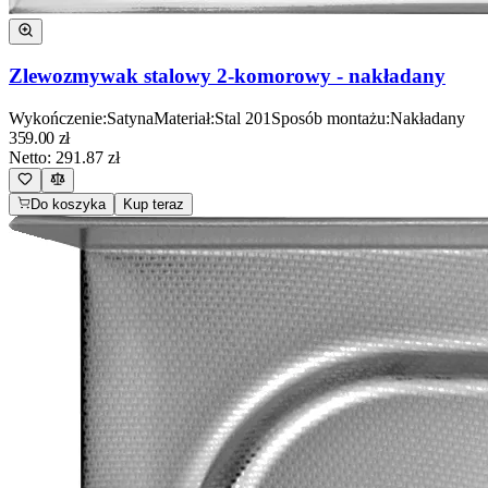
Zlewozmywak stalowy 2-komorowy - nakładany
Wykończenie
:
Satyna
Materiał
:
Stal 201
Sposób montażu
:
Nakładany
359.00
zł
Netto:
291.87
zł
Do koszyka
Kup teraz