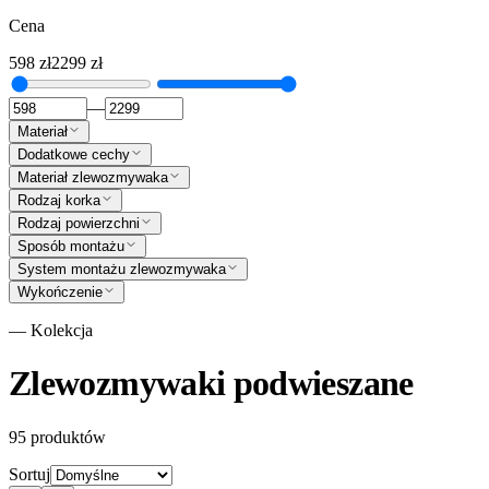
Cena
598
zł
2299
zł
—
Materiał
Dodatkowe cechy
Materiał zlewozmywaka
Rodzaj korka
Rodzaj powierzchni
Sposób montażu
System montażu zlewozmywaka
Wykończenie
— Kolekcja
Zlewozmywaki podwieszane
95
produktów
Sortuj