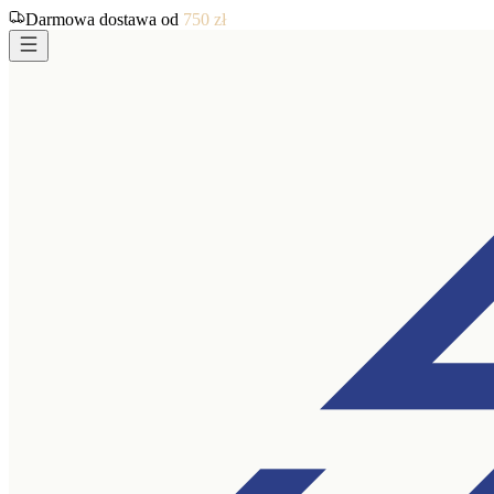
Darmowa dostawa od
750
zł