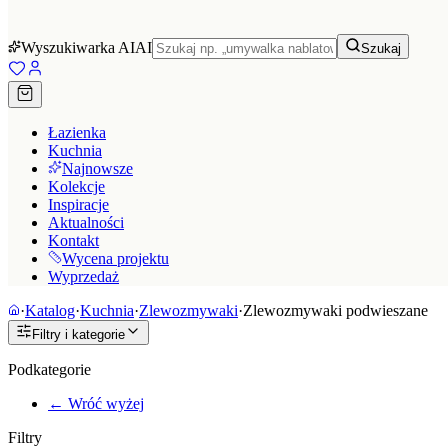
Wyszukiwarka AI
AI
Szukaj
Łazienka
Kuchnia
Najnowsze
Kolekcje
Inspiracje
Aktualności
Kontakt
Wycena projektu
Wyprzedaż
·
Katalog
·
Kuchnia
·
Zlewozmywaki
·
Zlewozmywaki podwieszane
Filtry i kategorie
Podkategorie
← Wróć wyżej
Filtry