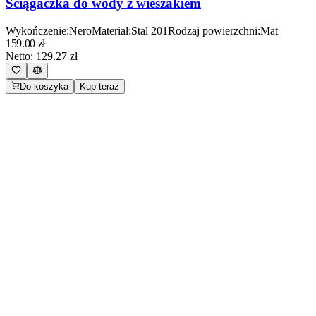
Ściągaczka do wody z wieszakiem
Wykończenie
:
Nero
Materiał
:
Stal 201
Rodzaj powierzchni
:
Mat
159.00
zł
Netto:
129.27
zł
Do koszyka
Kup teraz