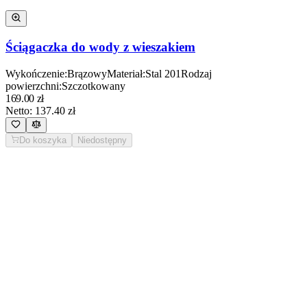
Ściągaczka do wody z wieszakiem
Wykończenie
:
Brązowy
Materiał
:
Stal 201
Rodzaj
powierzchni
:
Szczotkowany
169.00
zł
Netto:
137.40
zł
Do koszyka
Niedostępny