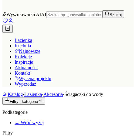
Wyszukiwarka AI
AI
Szukaj
Łazienka
Kuchnia
Najnowsze
Kolekcje
Inspiracje
Aktualności
Kontakt
Wycena projektu
Wyprzedaż
·
Katalog
·
Łazienka
·
Akcesoria
·
Ściągaczki do wody
Filtry i kategorie
Podkategorie
← Wróć wyżej
Filtry