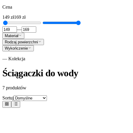
Cena
149
zł
169
zł
—
Materiał
Rodzaj powierzchni
Wykończenie
— Kolekcja
Ściągaczki do wody
7
produktów
Sortuj