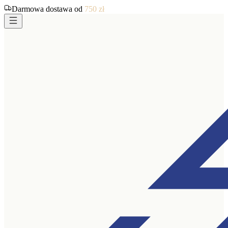
Darmowa dostawa od
750
zł