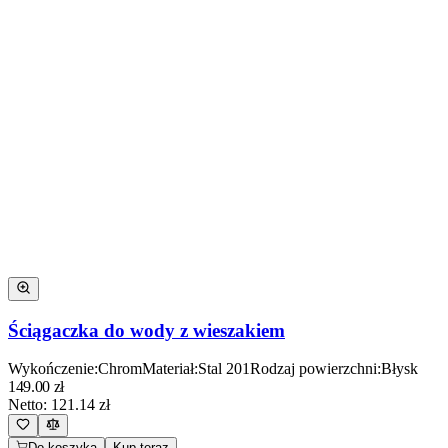
Ściągaczka do wody z wieszakiem
Wykończenie
:
Chrom
Materiał
:
Stal 201
Rodzaj powierzchni
:
Błysk
149.00
zł
Netto:
121.14
zł
Do koszyka
Kup teraz