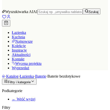
Wyszukiwarka AI
AI
Szukaj
Łazienka
Kuchnia
Najnowsze
Kolekcje
Inspiracje
Aktualności
Kontakt
Wycena projektu
Wyprzedaż
·
Katalog
·
Łazienka
·
Baterie
·
Baterie bezdotykowe
Filtry i kategorie
Podkategorie
← Wróć wyżej
Filtry