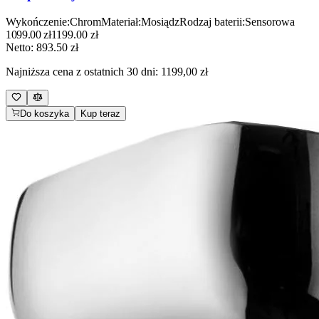
Wykończenie
:
Chrom
Materiał
:
Mosiądz
Rodzaj baterii
:
Sensorowa
1099.00
zł
1199.00
zł
Netto:
893.50
zł
Najniższa cena z ostatnich 30 dni:
1199,00 zł
Do koszyka
Kup teraz