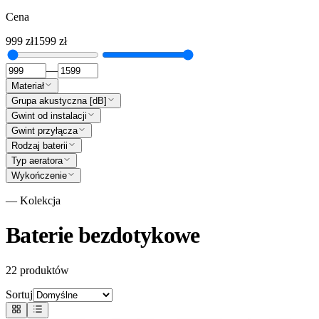
Cena
999
zł
1599
zł
—
Materiał
Grupa akustyczna [dB]
Gwint od instalacji
Gwint przyłącza
Rodzaj baterii
Typ aeratora
Wykończenie
— Kolekcja
Baterie bezdotykowe
22
produktów
Sortuj