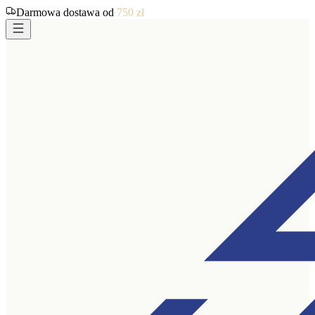
Darmowa dostawa od
750
zł