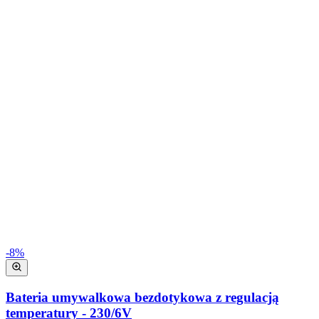
-
8
%
Bateria umywalkowa bezdotykowa z regulacją
temperatury - 230/6V