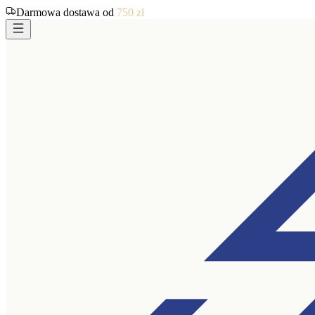
Darmowa dostawa od
750
zł