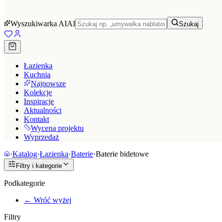
Wyszukiwarka AI
AI
Szukaj
Łazienka
Kuchnia
Najnowsze
Kolekcje
Inspiracje
Aktualności
Kontakt
Wycena projektu
Wyprzedaż
·
Katalog
·
Łazienka
·
Baterie
·
Baterie bidetowe
Filtry i kategorie
Podkategorie
← Wróć wyżej
Filtry