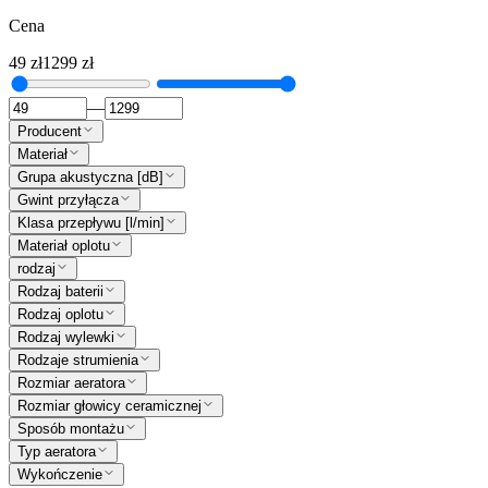
Cena
49
zł
1299
zł
—
Producent
Materiał
Grupa akustyczna [dB]
Gwint przyłącza
Klasa przepływu [l/min]
Materiał oplotu
rodzaj
Rodzaj baterii
Rodzaj oplotu
Rodzaj wylewki
Rodzaje strumienia
Rozmiar aeratora
Rozmiar głowicy ceramicznej
Sposób montażu
Typ aeratora
Wykończenie