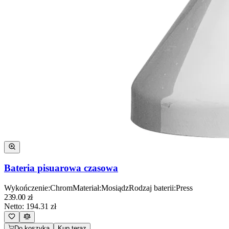
Bateria pisuarowa czasowa
Wykończenie
:
Chrom
Materiał
:
Mosiądz
Rodzaj baterii
:
Press
239.00
zł
Netto:
194.31
zł
Do koszyka
Kup teraz