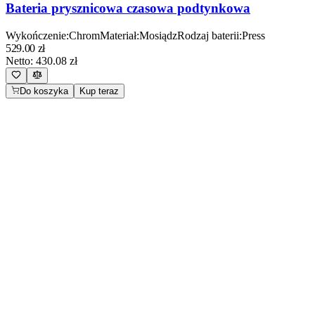
Bateria prysznicowa czasowa podtynkowa
Wykończenie
:
Chrom
Materiał
:
Mosiądz
Rodzaj baterii
:
Press
529.00
zł
Netto:
430.08
zł
Do koszyka
Kup teraz