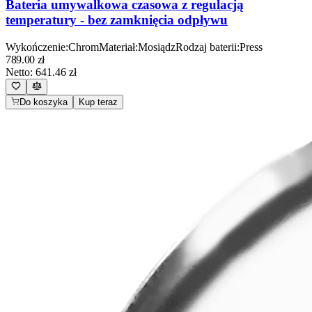
Bateria umywalkowa czasowa z regulacją
temperatury - bez zamknięcia odpływu
Wykończenie
:
Chrom
Materiał
:
Mosiądz
Rodzaj baterii
:
Press
789.00
zł
Netto:
641.46
zł
Do koszyka
Kup teraz