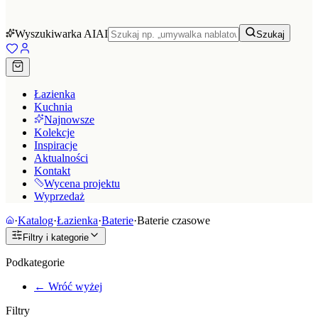
Wyszukiwarka AI
AI
Szukaj
Łazienka
Kuchnia
Najnowsze
Kolekcje
Inspiracje
Aktualności
Kontakt
Wycena projektu
Wyprzedaż
·
Katalog
·
Łazienka
·
Baterie
·
Baterie czasowe
Filtry i kategorie
Podkategorie
← Wróć wyżej
Filtry