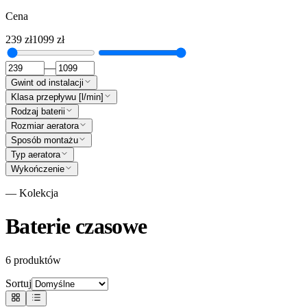
Cena
239
zł
1099
zł
—
Gwint od instalacji
Klasa przepływu [l/min]
Rodzaj baterii
Rozmiar aeratora
Sposób montażu
Typ aeratora
Wykończenie
— Kolekcja
Baterie czasowe
6
produktów
Sortuj