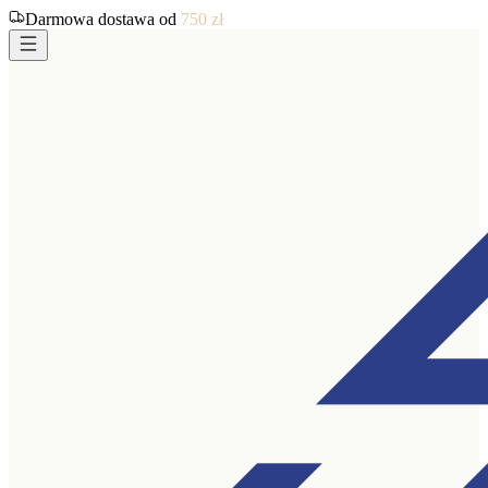
Darmowa dostawa od
750
zł