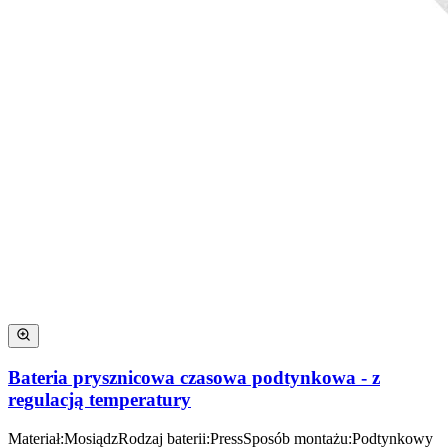
Bateria prysznicowa czasowa podtynkowa - z
regulacją temperatury
Materiał
:
Mosiądz
Rodzaj baterii
:
Press
Sposób montażu
:
Podtynkowy