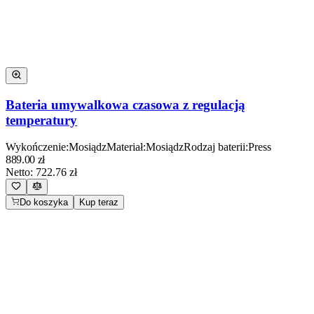
Bateria umywalkowa czasowa z regulacją
temperatury
Wykończenie
:
Mosiądz
Materiał
:
Mosiądz
Rodzaj baterii
:
Press
889.00
zł
Netto:
722.76
zł
Do koszyka
Kup teraz