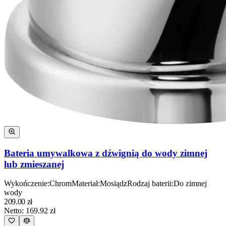
Bateria umywalkowa z dźwignią do wody zimnej
lub zmieszanej
Wykończenie
:
Chrom
Materiał
:
Mosiądz
Rodzaj baterii
:
Do zimnej
wody
209.00
zł
Netto:
169.92
zł