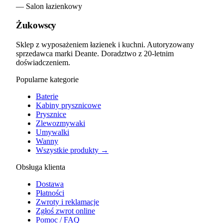
— Salon łazienkowy
Żukowscy
Sklep z wyposażeniem łazienek i kuchni. Autoryzowany
sprzedawca marki Deante. Doradztwo z 20-letnim
doświadczeniem.
Popularne kategorie
Baterie
Kabiny prysznicowe
Prysznice
Zlewozmywaki
Umywalki
Wanny
Wszystkie produkty →
Obsługa klienta
Dostawa
Płatności
Zwroty i reklamacje
Zgłoś zwrot online
Pomoc / FAQ