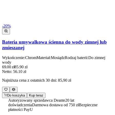
-
20
%
Bateria umywalkowa ścienna do wody zimnej lub
zmieszanej
Wykończenie
:
Chrom
Materiał
:
Mosiądz
Rodzaj baterii
:
Do zimnej
wody
69.00
zł
85.90
zł
Netto:
56.10
zł
Najniższa cena z ostatnich 30 dni:
85,90 zł
Do koszyka
Kup teraz
Autoryzowany sprzedawca Deante
20 lat
doświadczenia
Darmowa dostawa od 750 zł
Bezpieczne
płatności PayU