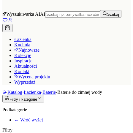
Wyszukiwarka AI
AI
Szukaj
Łazienka
Kuchnia
Najnowsze
Kolekcje
Inspiracje
Aktualności
Kontakt
Wycena projektu
Wyprzedaż
·
Katalog
·
Łazienka
·
Baterie
·
Baterie do zimnej wody
Filtry i kategorie
Podkategorie
← Wróć wyżej
Filtry