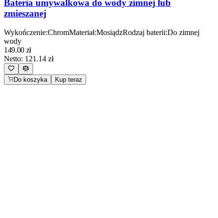
Bateria umywalkowa do wody zimnej lub
zmieszanej
Wykończenie
:
Chrom
Materiał
:
Mosiądz
Rodzaj baterii
:
Do zimnej
wody
149.00
zł
Netto:
121.14
zł
Do koszyka
Kup teraz