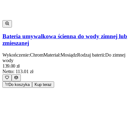
Bateria umywalkowa ścienna do wody zimnej lub
zmieszanej
Wykończenie
:
Chrom
Materiał
:
Mosiądz
Rodzaj baterii
:
Do zimnej
wody
139.00
zł
Netto:
113.01
zł
Do koszyka
Kup teraz