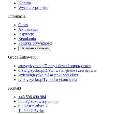
Kontakt
Wycena z projektu
Informacje
O nas
Aktualności
Inspiracje
Regulamin
Polityka prywatności
Ustawienia cookies
Grupa Żukowscy
tarasygizycko.pl
Tarasy i deski kompozytowe
drzwigizycko.pl
Drzwi wewnętrzne i zewnętrzne
lazienkigizycko.pl
Łazienki pod klucz
tynkigizycko.pl
Tynki i wykończenia
Kontakt
+48 506 490 984
biuro@zukowscy.com.pl
ul.
Kasztelańska 7
11-500
Giżycko