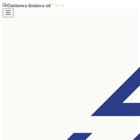
Darmowa dostawa od
750
zł