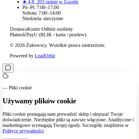
★
4,8
·
203
opinie w Google
Pn–Pt: 7:00–17:00
Sobota: 7:00–14:00
Niedziela: nieczynne
Dostawa
Kurier
·
Odbiór osobisty
Płatność
PayU (BLIK / karta / przelew)
©
2026
Żukowscy
. Wszelkie prawa zastrzeżone.
Powered by
LeadOrbit
— Pliki cookie
Używamy plików cookie
Pliki cookie pomagają nam prowadzić sklep i ulepszać Twoje
doświadczenie. Niezbędne pliki są zawsze włączone. Analityczne i
marketingowe wymagają Twojej zgody. Szczegóły znajdziesz w
Polityce prywatności
.