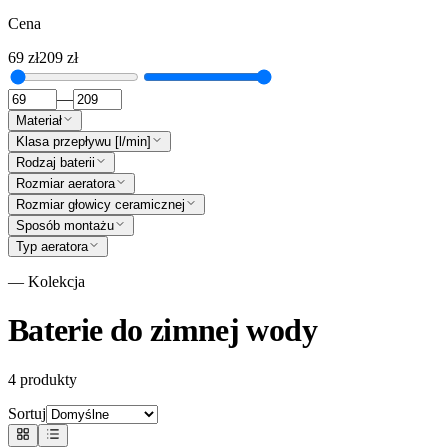
Cena
69
zł
209
zł
—
Materiał
Klasa przepływu [l/min]
Rodzaj baterii
Rozmiar aeratora
Rozmiar głowicy ceramicznej
Sposób montażu
Typ aeratora
— Kolekcja
Baterie do zimnej wody
4
produkty
Sortuj