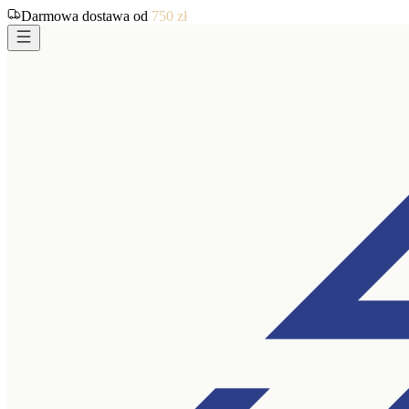
Darmowa dostawa od
750
zł