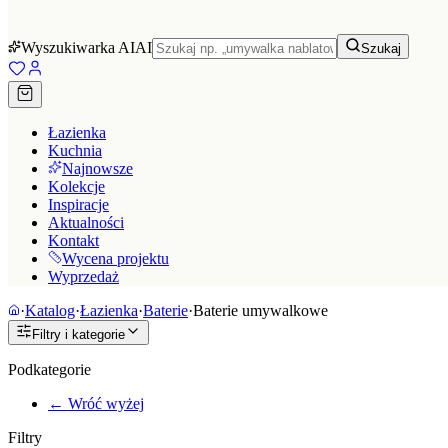
Wyszukiwarka AI
AI
Szukaj
Łazienka
Kuchnia
Najnowsze
Kolekcje
Inspiracje
Aktualności
Kontakt
Wycena projektu
Wyprzedaż
·
Katalog
·
Łazienka
·
Baterie
·
Baterie umywalkowe
Filtry i kategorie
Podkategorie
← Wróć wyżej
Filtry