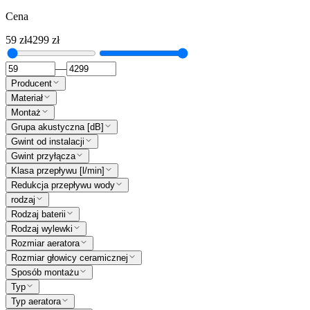
Cena
59
zł
4299
zł
—
Producent
Materiał
Montaż
Grupa akustyczna [dB]
Gwint od instalacji
Gwint przyłącza
Klasa przepływu [l/min]
Redukcja przepływu wody
rodzaj
Rodzaj baterii
Rodzaj wylewki
Rozmiar aeratora
Rozmiar głowicy ceramicznej
Sposób montażu
Typ
Typ aeratora