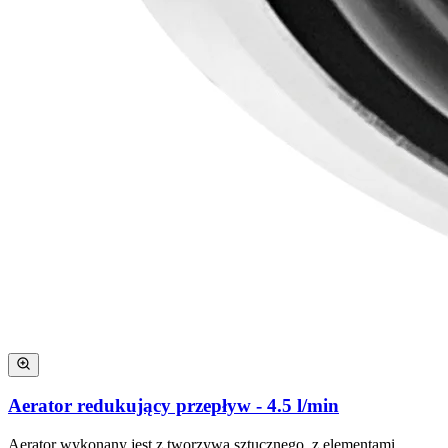
Aerator redukujący przepływ - 4.5 l/min
Aerator wykonany jest z tworzywa sztucznego, z elementami