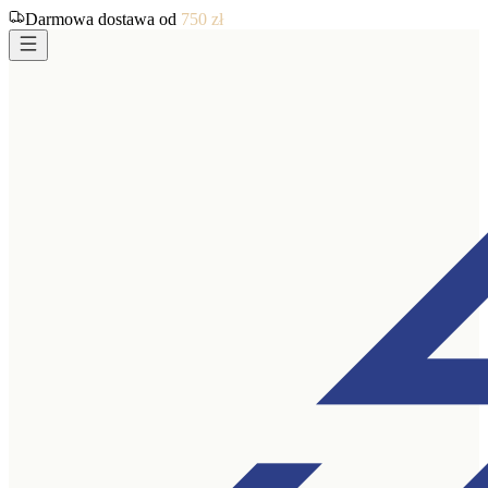
Darmowa dostawa od
750
zł