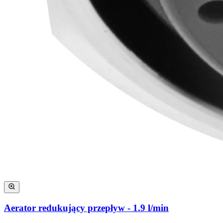
Aerator redukujący przepływ - 1.9 l/min