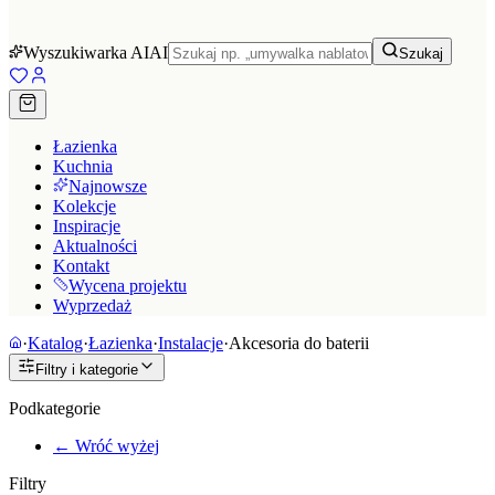
Wyszukiwarka AI
AI
Szukaj
Łazienka
Kuchnia
Najnowsze
Kolekcje
Inspiracje
Aktualności
Kontakt
Wycena projektu
Wyprzedaż
·
Katalog
·
Łazienka
·
Instalacje
·
Akcesoria do baterii
Filtry i kategorie
Podkategorie
← Wróć wyżej
Filtry