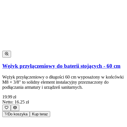
Wężyk przyłączeniowy do baterii stojących - 60 cm
Wężyk przyłączeniowy o długości 60 cm wyposażony w końcówki
M8 × 3/8" to solidny element instalacyjny przeznaczony do
podłączania armatury i urządzeń sanitarnych.
19.99
zł
Netto:
16.25
zł
Do koszyka
Kup teraz