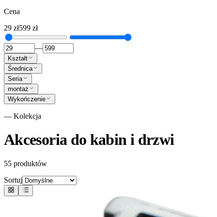
Cena
29
zł
599
zł
—
Kształt
Średnica
Seria
montaż
Wykończenie
— Kolekcja
Akcesoria do kabin i drzwi
55
produktów
Sortuj