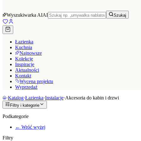
Wyszukiwarka AI
AI
Szukaj
Łazienka
Kuchnia
Najnowsze
Kolekcje
Inspiracje
Aktualności
Kontakt
Wycena projektu
Wyprzedaż
·
Katalog
·
Łazienka
·
Instalacje
·
Akcesoria do kabin i drzwi
Filtry i kategorie
Podkategorie
← Wróć wyżej
Filtry