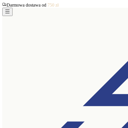
Darmowa dostawa od
750
zł