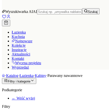
Wyszukiwarka AI
AI
Szukaj
Łazienka
Kuchnia
Najnowsze
Kolekcje
Inspiracje
Aktualności
Kontakt
Wycena projektu
Wyprzedaż
·
Katalog
·
Łazienka
·
Kabiny
·
Parawany nawannowe
Filtry i kategorie
Podkategorie
← Wróć wyżej
Filtry