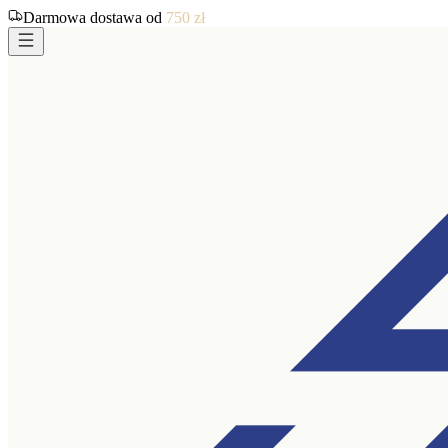
Darmowa dostawa od
750
zł