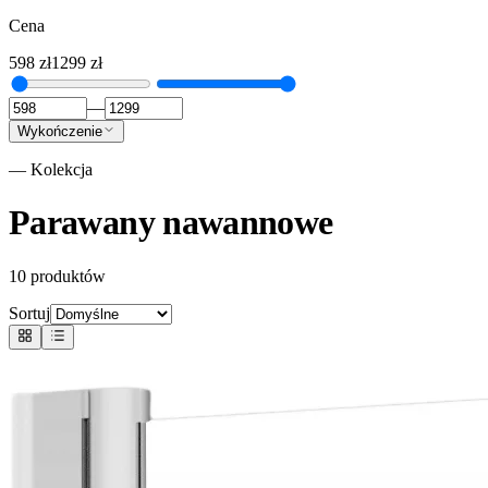
Cena
598
zł
1299
zł
—
Wykończenie
— Kolekcja
Parawany nawannowe
10
produktów
Sortuj