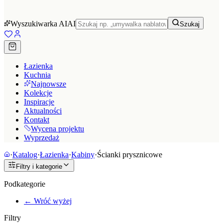
Wyszukiwarka AI
AI
Szukaj
Łazienka
Kuchnia
Najnowsze
Kolekcje
Inspiracje
Aktualności
Kontakt
Wycena projektu
Wyprzedaż
·
Katalog
·
Łazienka
·
Kabiny
·
Ścianki prysznicowe
Filtry i kategorie
Podkategorie
← Wróć wyżej
Filtry