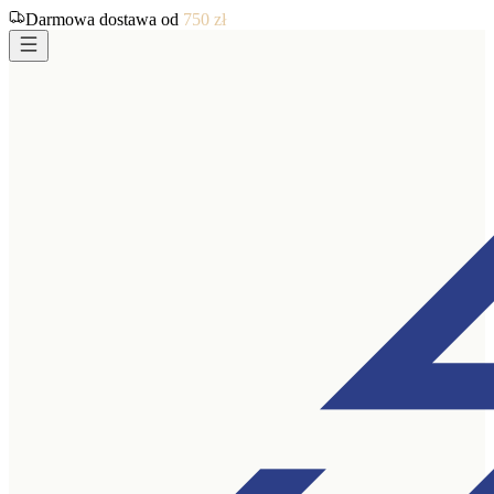
Darmowa dostawa od
750
zł