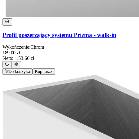
Profil poszerzający systemu Prizma - walk-in
Wykończenie
:
Chrom
189.00
zł
Netto:
153.66
zł
Do koszyka
Kup teraz