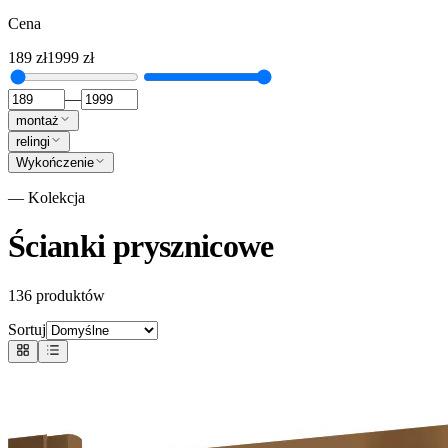
Cena
189
zł
1999
zł
—
montaż
relingi
Wykończenie
— Kolekcja
Ścianki prysznicowe
136
produktów
Sortuj