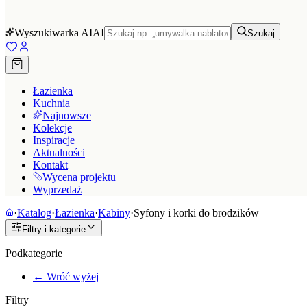
Wyszukiwarka AI
AI
Szukaj
Łazienka
Kuchnia
Najnowsze
Kolekcje
Inspiracje
Aktualności
Kontakt
Wycena projektu
Wyprzedaż
·
Katalog
·
Łazienka
·
Kabiny
·
Syfony i korki do brodzików
Filtry i kategorie
Podkategorie
← Wróć wyżej
Filtry