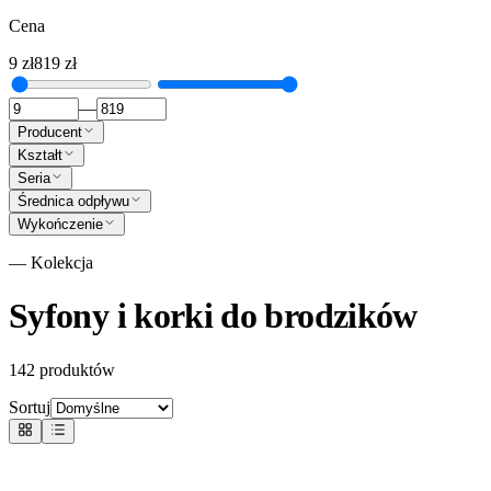
Cena
9
zł
819
zł
—
Producent
Kształt
Seria
Średnica odpływu
Wykończenie
— Kolekcja
Syfony i korki do brodzików
142
produktów
Sortuj