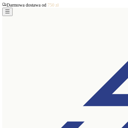
Darmowa dostawa od
750
zł