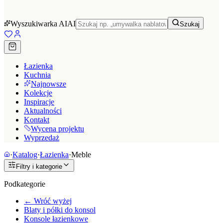
Wyszukiwarka AI
AI
Szukaj
Łazienka
Kuchnia
Najnowsze
Kolekcje
Inspiracje
Aktualności
Kontakt
Wycena projektu
Wyprzedaż
·
Katalog
·
Łazienka
·
Meble
Filtry i kategorie
Podkategorie
← Wróć wyżej
Blaty i półki do konsol
Konsole łazienkowe