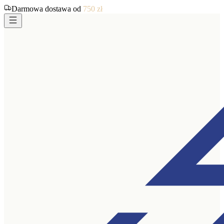
Darmowa dostawa od
750
zł