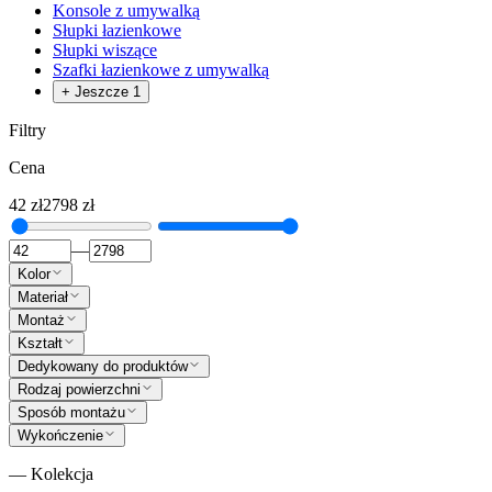
Konsole z umywalką
Słupki łazienkowe
Słupki wiszące
Szafki łazienkowe z umywalką
+ Jeszcze 1
Filtry
Cena
42
zł
2798
zł
—
Kolor
Materiał
Montaż
Kształt
Dedykowany do produktów
Rodzaj powierzchni
Sposób montażu
Wykończenie
— Kolekcja