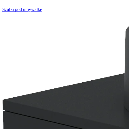
Szafki pod umywalkę