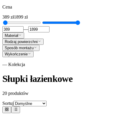
Cena
389
zł
1899
zł
—
Materiał
Rodzaj powierzchni
Sposób montażu
Wykończenie
— Kolekcja
Słupki łazienkowe
20
produktów
Sortuj