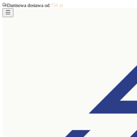
Darmowa dostawa od
750
zł