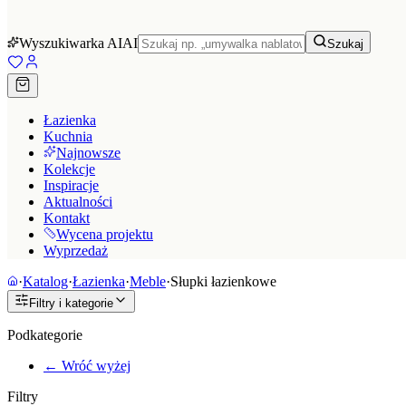
Wyszukiwarka AI
AI
Szukaj
Łazienka
Kuchnia
Najnowsze
Kolekcje
Inspiracje
Aktualności
Kontakt
Wycena projektu
Wyprzedaż
·
Katalog
·
Łazienka
·
Meble
·
Słupki łazienkowe
Filtry i kategorie
Podkategorie
← Wróć wyżej
Filtry