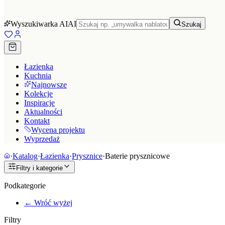
Wyszukiwarka AI
AI
Szukaj
Łazienka
Kuchnia
Najnowsze
Kolekcje
Inspiracje
Aktualności
Kontakt
Wycena projektu
Wyprzedaż
·
Katalog
·
Łazienka
·
Prysznice
·
Baterie prysznicowe
Filtry i kategorie
Podkategorie
← Wróć wyżej
Filtry