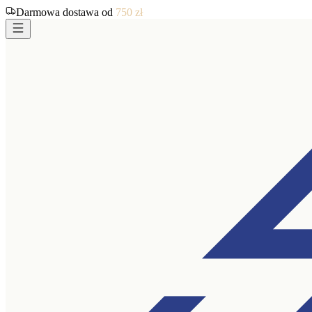
Darmowa dostawa od
750
zł