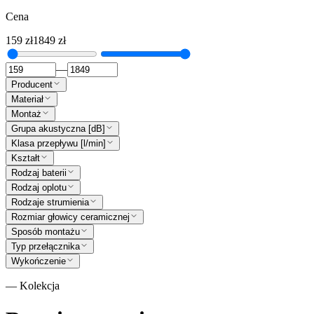
Cena
159
zł
1849
zł
—
Producent
Materiał
Montaż
Grupa akustyczna [dB]
Klasa przepływu [l/min]
Kształt
Rodzaj baterii
Rodzaj oplotu
Rodzaje strumienia
Rozmiar głowicy ceramicznej
Sposób montażu
Typ przełącznika
Wykończenie
— Kolekcja