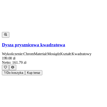
Dysza prysznicowa kwadratowa
Wykończenie
:
Chrom
Materiał
:
Mosiądz
Kształt
:
Kwadratowy
199.00
zł
Netto:
161.79
zł
Do koszyka
Kup teraz