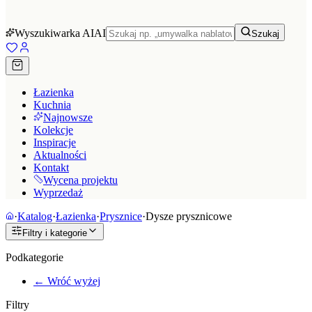
Wyszukiwarka AI
AI
Szukaj
Łazienka
Kuchnia
Najnowsze
Kolekcje
Inspiracje
Aktualności
Kontakt
Wycena projektu
Wyprzedaż
·
Katalog
·
Łazienka
·
Prysznice
·
Dysze prysznicowe
Filtry i kategorie
Podkategorie
← Wróć wyżej
Filtry