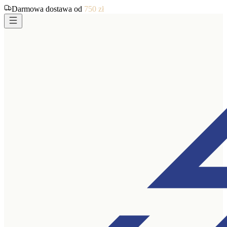
Darmowa dostawa od
750
zł