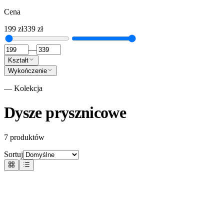
Cena
199
zł
339
zł
—
Kształt
Wykończenie
— Kolekcja
Dysze prysznicowe
7
produktów
Sortuj