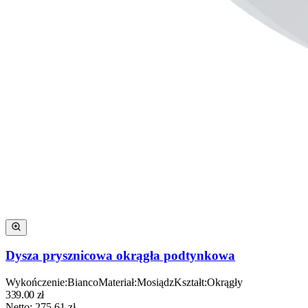
Dysza prysznicowa okrągła podtynkowa
Wykończenie
:
Bianco
Materiał
:
Mosiądz
Kształt
:
Okrągły
339.00
zł
Netto:
275.61
zł