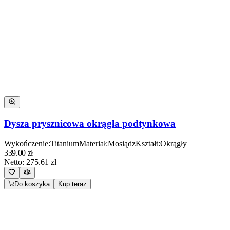
Dysza prysznicowa okrągła podtynkowa
Wykończenie
:
Titanium
Materiał
:
Mosiądz
Kształt
:
Okrągły
339.00
zł
Netto:
275.61
zł
Do koszyka
Kup teraz