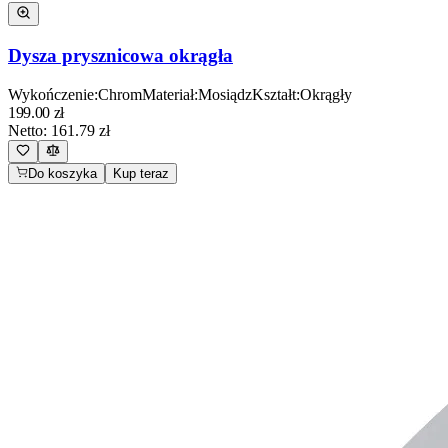
Dysza prysznicowa okrągła
Wykończenie
:
Chrom
Materiał
:
Mosiądz
Kształt
:
Okrągły
199.00
zł
Netto:
161.79
zł
Do koszyka
Kup teraz