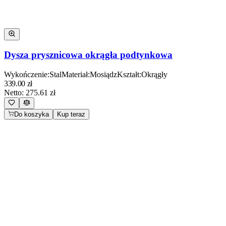
Dysza prysznicowa okrągła podtynkowa
Wykończenie
:
Stal
Materiał
:
Mosiądz
Kształt
:
Okrągły
339.00
zł
Netto:
275.61
zł
Do koszyka
Kup teraz