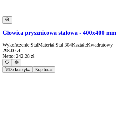
Głowica prysznicowa stalowa - 400x400 mm
Wykończenie
:
Stal
Materiał
:
Stal 304
Kształt
:
Kwadratowy
298.00
zł
Netto:
242.28
zł
Do koszyka
Kup teraz