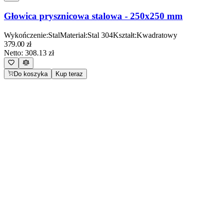
Głowica prysznicowa stalowa - 250x250 mm
Wykończenie
:
Stal
Materiał
:
Stal 304
Kształt
:
Kwadratowy
379.00
zł
Netto:
308.13
zł
Do koszyka
Kup teraz