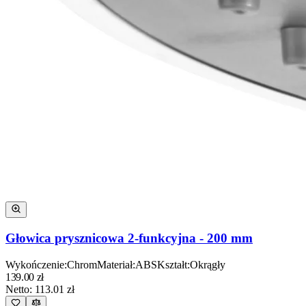
Głowica prysznicowa 2-funkcyjna - 200 mm
Wykończenie
:
Chrom
Materiał
:
ABS
Kształt
:
Okrągły
139.00
zł
Netto:
113.01
zł