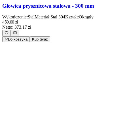
Głowica prysznicowa stalowa - 300 mm
Wykończenie
:
Stal
Materiał
:
Stal 304
Kształt
:
Okrągły
459.00
zł
Netto:
373.17
zł
Do koszyka
Kup teraz