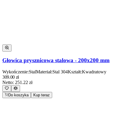
Głowica prysznicowa stalowa - 200x200 mm
Wykończenie
:
Stal
Materiał
:
Stal 304
Kształt
:
Kwadratowy
309.00
zł
Netto:
251.22
zł
Do koszyka
Kup teraz