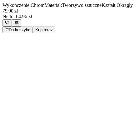
Wykończenie
:
Chrom
Materiał
:
Tworzywo sztuczne
Kształt
:
Okrągły
79.90
zł
Netto:
64.96
zł
Do koszyka
Kup teraz