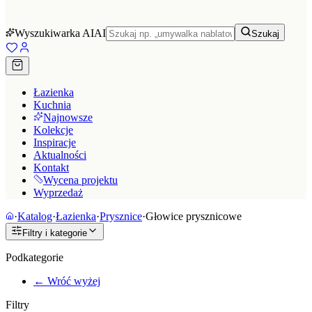
Wyszukiwarka AI
AI
Szukaj
Łazienka
Kuchnia
Najnowsze
Kolekcje
Inspiracje
Aktualności
Kontakt
Wycena projektu
Wyprzedaż
·
Katalog
·
Łazienka
·
Prysznice
·
Głowice prysznicowe
Filtry i kategorie
Podkategorie
← Wróć wyżej
Filtry