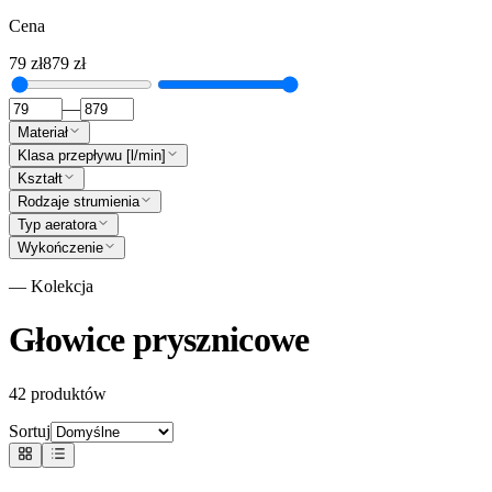
Cena
79
zł
879
zł
—
Materiał
Klasa przepływu [l/min]
Kształt
Rodzaje strumienia
Typ aeratora
Wykończenie
— Kolekcja
Głowice prysznicowe
42
produktów
Sortuj