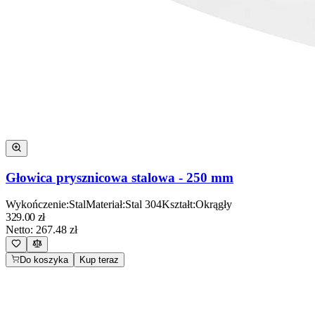
Głowica prysznicowa stalowa - 250 mm
Wykończenie
:
Stal
Materiał
:
Stal 304
Kształt
:
Okrągły
329.00
zł
Netto:
267.48
zł
Do koszyka
Kup teraz