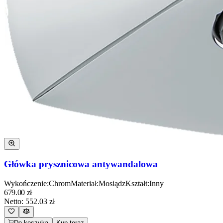
Główka prysznicowa antywandalowa
Wykończenie
:
Chrom
Materiał
:
Mosiądz
Kształt
:
Inny
679.00
zł
Netto:
552.03
zł
Do koszyka
Kup teraz