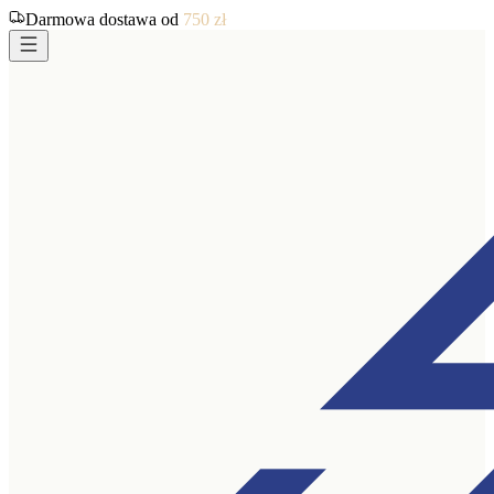
Darmowa dostawa od
750
zł