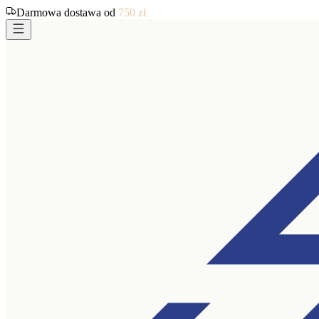
Darmowa dostawa od
750
zł