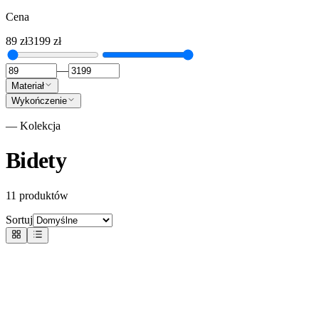
Cena
89
zł
3199
zł
—
Materiał
Wykończenie
— Kolekcja
Bidety
11
produktów
Sortuj