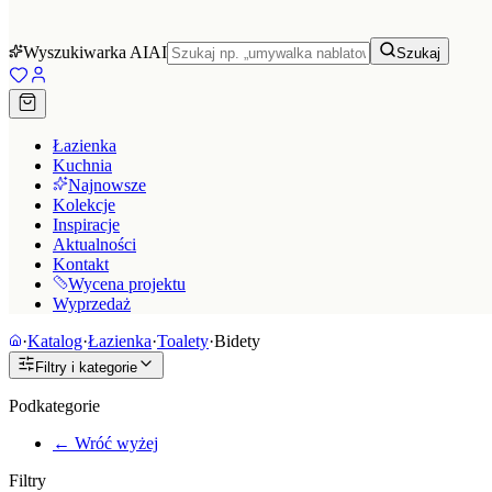
Wyszukiwarka AI
AI
Szukaj
Łazienka
Kuchnia
Najnowsze
Kolekcje
Inspiracje
Aktualności
Kontakt
Wycena projektu
Wyprzedaż
·
Katalog
·
Łazienka
·
Toalety
·
Bidety
Filtry i kategorie
Podkategorie
← Wróć wyżej
Filtry