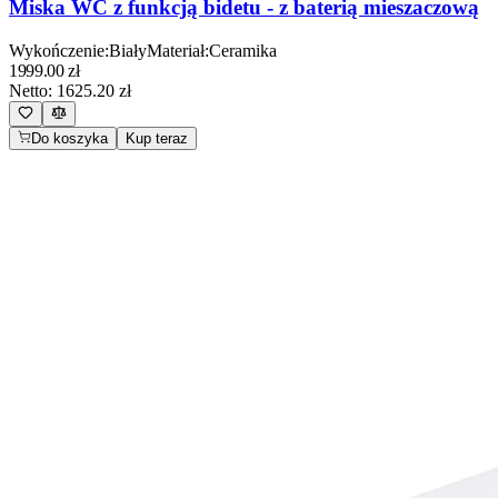
Miska WC z funkcją bidetu - z baterią mieszaczową
Wykończenie
:
Biały
Materiał
:
Ceramika
1999.00
zł
Netto:
1625.20
zł
Do koszyka
Kup teraz