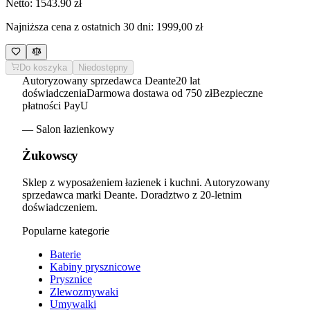
Netto:
1543.90
zł
Najniższa cena z ostatnich 30 dni:
1999,00 zł
Do koszyka
Niedostępny
Autoryzowany sprzedawca Deante
20 lat
doświadczenia
Darmowa dostawa od 750 zł
Bezpieczne
płatności PayU
— Salon łazienkowy
Żukowscy
Sklep z wyposażeniem łazienek i kuchni. Autoryzowany
sprzedawca marki Deante. Doradztwo z 20-letnim
doświadczeniem.
Popularne kategorie
Baterie
Kabiny prysznicowe
Prysznice
Zlewozmywaki
Umywalki