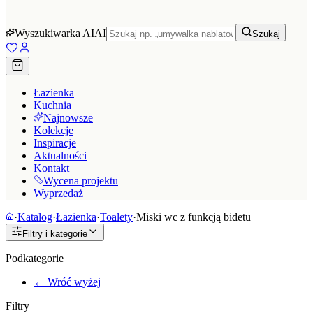
Wyszukiwarka AI
AI
Szukaj
Łazienka
Kuchnia
Najnowsze
Kolekcje
Inspiracje
Aktualności
Kontakt
Wycena projektu
Wyprzedaż
·
Katalog
·
Łazienka
·
Toalety
·
Miski wc z funkcją bidetu
Filtry i kategorie
Podkategorie
← Wróć wyżej
Filtry