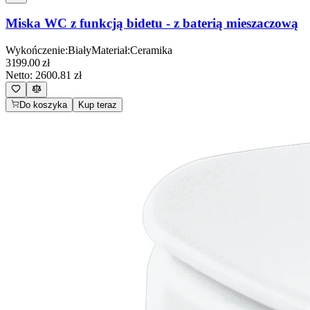
Miska WC z funkcją bidetu - z baterią mieszaczową
Wykończenie
:
Biały
Materiał
:
Ceramika
3199.00
zł
Netto:
2600.81
zł
Do koszyka
Kup teraz