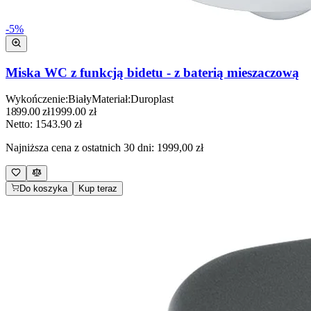
-
5
%
Miska WC z funkcją bidetu - z baterią mieszaczową
Wykończenie
:
Biały
Materiał
:
Duroplast
1899.00
zł
1999.00
zł
Netto:
1543.90
zł
Najniższa cena z ostatnich 30 dni:
1999,00 zł
Do koszyka
Kup teraz