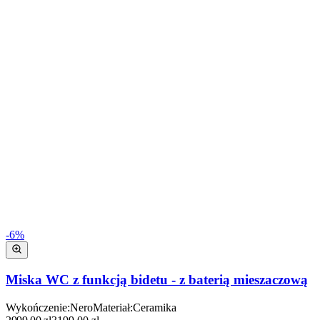
-
6
%
Miska WC z funkcją bidetu - z baterią mieszaczową
Wykończenie
:
Nero
Materiał
:
Ceramika