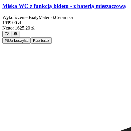
Miska WC z funkcją bidetu - z baterią mieszaczową
Wykończenie
:
Biały
Materiał
:
Ceramika
1999.00
zł
Netto:
1625.20
zł
Do koszyka
Kup teraz