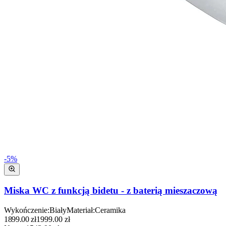
-
5
%
Miska WC z funkcją bidetu - z baterią mieszaczową
Wykończenie
:
Biały
Materiał
:
Ceramika
1899.00
zł
1999.00
zł