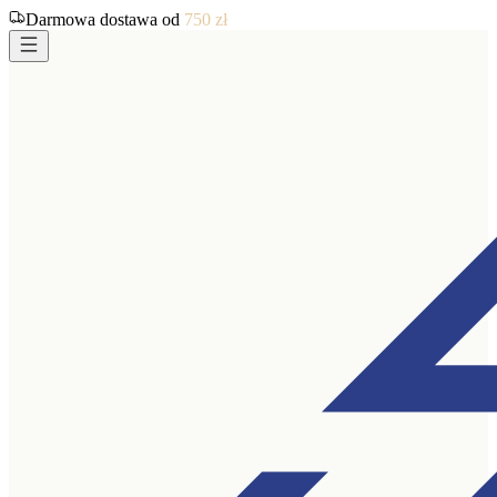
Darmowa dostawa od
750
zł