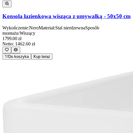
Konsola łazienkowa wisząca z umywalką - 50x50 cm
Wykończenie
:
Nero
Materiał
:
Stal nierdzewna
Sposób
montażu
:
Wiszący
1799.00
zł
Netto:
1462.60
zł
Do koszyka
Kup teraz