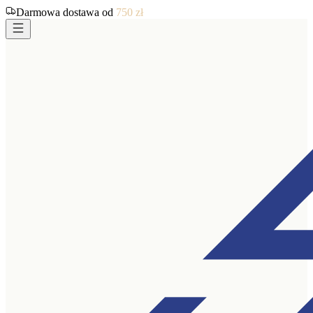
Darmowa dostawa od
750
zł