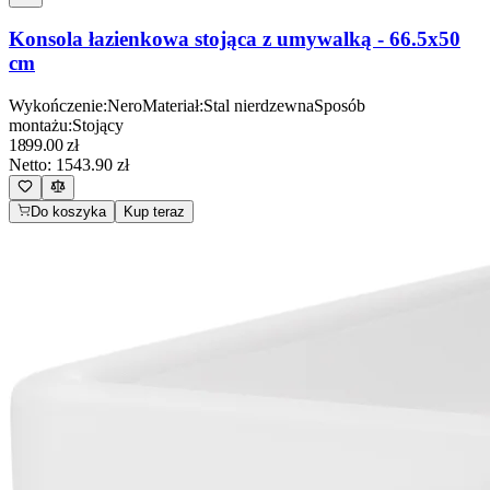
Konsola łazienkowa stojąca z umywalką - 66.5x50
cm
Wykończenie
:
Nero
Materiał
:
Stal nierdzewna
Sposób
montażu
:
Stojący
1899.00
zł
Netto:
1543.90
zł
Do koszyka
Kup teraz