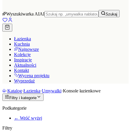
Wyszukiwarka AI
AI
Szukaj
Łazienka
Kuchnia
Najnowsze
Kolekcje
Inspiracje
Aktualności
Kontakt
Wycena projektu
Wyprzedaż
·
Katalog
·
Łazienka
·
Umywalki
·
Konsole łazienkowe
Filtry i kategorie
Podkategorie
← Wróć wyżej
Filtry