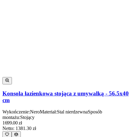
Konsola łazienkowa stojąca z umywalką - 56.5x40
cm
Wykończenie
:
Nero
Materiał
:
Stal nierdzewna
Sposób
montażu
:
Stojący
1699.00
zł
Netto:
1381.30
zł