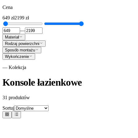
Cena
649
zł
2199
zł
—
Materiał
Rodzaj powierzchni
Sposób montażu
Wykończenie
— Kolekcja
Konsole łazienkowe
31
produktów
Sortuj