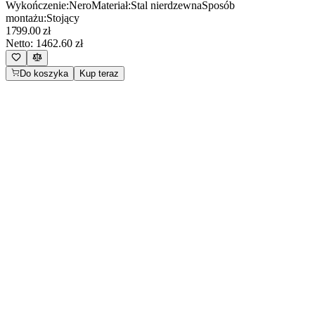
Wykończenie
:
Nero
Materiał
:
Stal nierdzewna
Sposób
montażu
:
Stojący
1799.00
zł
Netto:
1462.60
zł
Do koszyka
Kup teraz