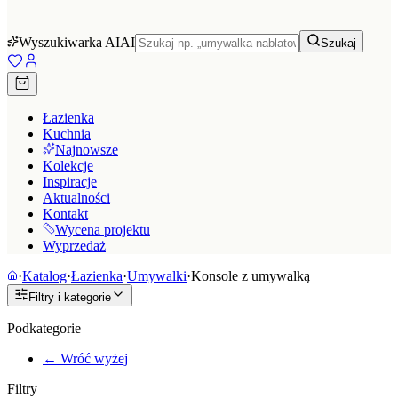
Wyszukiwarka AI
AI
Szukaj
Łazienka
Kuchnia
Najnowsze
Kolekcje
Inspiracje
Aktualności
Kontakt
Wycena projektu
Wyprzedaż
·
Katalog
·
Łazienka
·
Umywalki
·
Konsole z umywalką
Filtry i kategorie
Podkategorie
← Wróć wyżej
Filtry