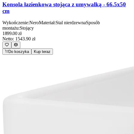
Konsola łazienkowa stojąca z umywalką - 66.5x50
cm
Wykończenie
:
Nero
Materiał
:
Stal nierdzewna
Sposób
montażu
:
Stojący
1899.00
zł
Netto:
1543.90
zł
Do koszyka
Kup teraz