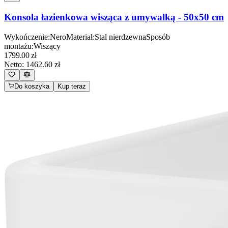
Konsola łazienkowa wisząca z umywalką - 50x50 cm
Wykończenie
:
Nero
Materiał
:
Stal nierdzewna
Sposób
montażu
:
Wiszący
1799.00
zł
Netto:
1462.60
zł
Do koszyka
Kup teraz