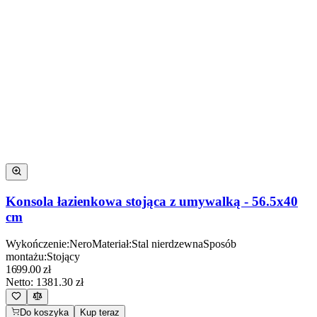
Konsola łazienkowa stojąca z umywalką - 56.5x40
cm
Wykończenie
:
Nero
Materiał
:
Stal nierdzewna
Sposób
montażu
:
Stojący
1699.00
zł
Netto:
1381.30
zł
Do koszyka
Kup teraz