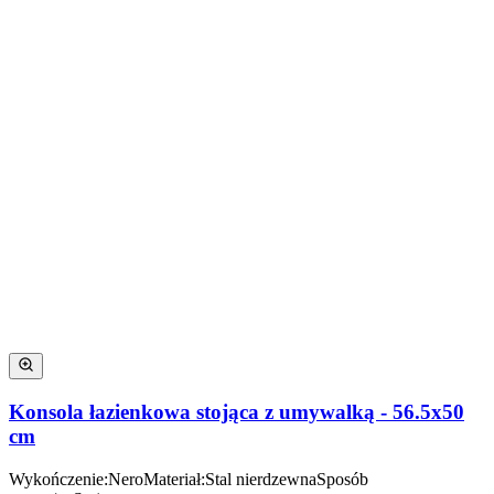
Konsola łazienkowa stojąca z umywalką - 56.5x50
cm
Wykończenie
:
Nero
Materiał
:
Stal nierdzewna
Sposób