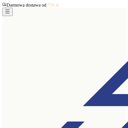
Darmowa dostawa od
750
zł