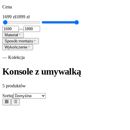
Cena
1699
zł
1899
zł
—
Materiał
Sposób montażu
Wykończenie
— Kolekcja
Konsole z umywalką
5
produktów
Sortuj