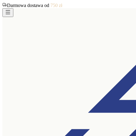
Darmowa dostawa od
750
zł