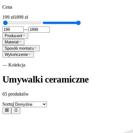
Cena
199
zł
1899
zł
—
Producent
Materiał
Sposób montażu
Wykończenie
— Kolekcja
Umywalki ceramiczne
65
produktów
Sortuj