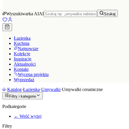
Wyszukiwarka AI
AI
Szukaj
Łazienka
Kuchnia
Najnowsze
Kolekcje
Inspiracje
Aktualności
Kontakt
Wycena projektu
Wyprzedaż
·
Katalog
·
Łazienka
·
Umywalki
·
Umywalki ceramiczne
Filtry i kategorie
Podkategorie
← Wróć wyżej
Filtry