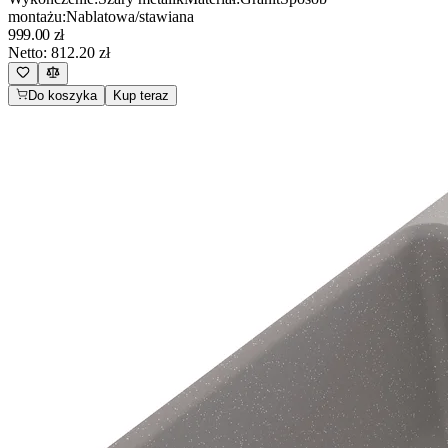
montażu
:
Nablatowa/stawiana
999.00
zł
Netto:
812.20
zł
Do koszyka
Kup teraz