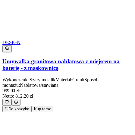
DESIGN
Umywalka granitowa nablatowa z miejscem na
baterię - z maskownicą
Wykończenie
:
Szary metalik
Materiał
:
Granit
Sposób
montażu
:
Nablatowa/stawiana
999.00
zł
Netto:
812.20
zł
Do koszyka
Kup teraz