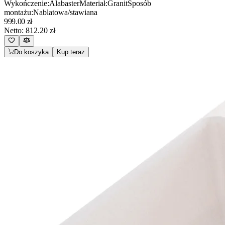
Wykończenie
:
Alabaster
Materiał
:
Granit
Sposób
montażu
:
Nablatowa/stawiana
999.00
zł
Netto:
812.20
zł
Do koszyka
Kup teraz