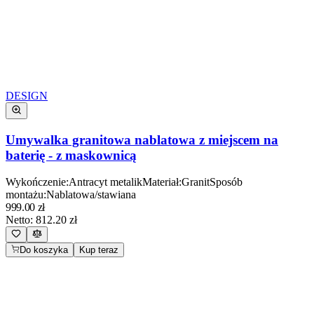
DESIGN
Umywalka granitowa nablatowa z miejscem na
baterię - z maskownicą
Wykończenie
:
Antracyt metalik
Materiał
:
Granit
Sposób
montażu
:
Nablatowa/stawiana
999.00
zł
Netto:
812.20
zł
Do koszyka
Kup teraz