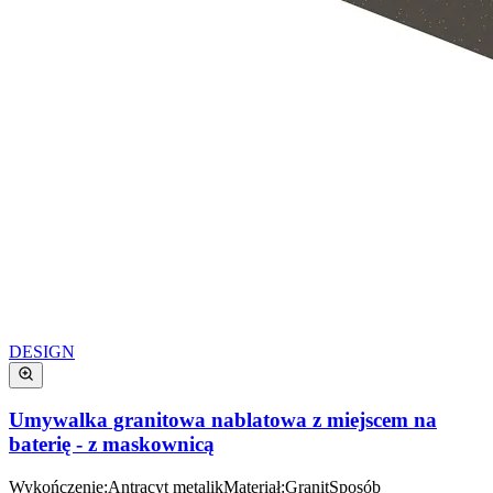
DESIGN
Umywalka granitowa nablatowa z miejscem na
baterię - z maskownicą
Wykończenie
:
Antracyt metalik
Materiał
:
Granit
Sposób