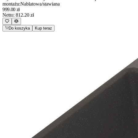
montażu
:
Nablatowa/stawiana
999.00
zł
Netto:
812.20
zł
Do koszyka
Kup teraz