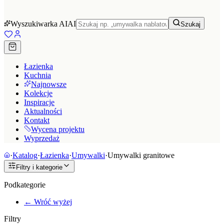
Wyszukiwarka AI
AI
Szukaj
Łazienka
Kuchnia
Najnowsze
Kolekcje
Inspiracje
Aktualności
Kontakt
Wycena projektu
Wyprzedaż
·
Katalog
·
Łazienka
·
Umywalki
·
Umywalki granitowe
Filtry i kategorie
Podkategorie
← Wróć wyżej
Filtry