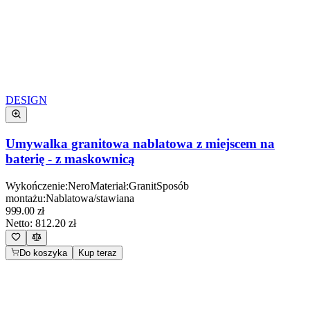
DESIGN
Umywalka granitowa nablatowa z miejscem na
baterię - z maskownicą
Wykończenie
:
Nero
Materiał
:
Granit
Sposób
montażu
:
Nablatowa/stawiana
999.00
zł
Netto:
812.20
zł
Do koszyka
Kup teraz