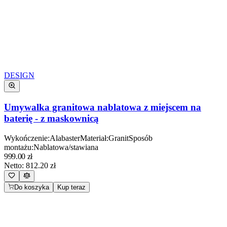
DESIGN
Umywalka granitowa nablatowa z miejscem na
baterię - z maskownicą
Wykończenie
:
Alabaster
Materiał
:
Granit
Sposób
montażu
:
Nablatowa/stawiana
999.00
zł
Netto:
812.20
zł
Do koszyka
Kup teraz