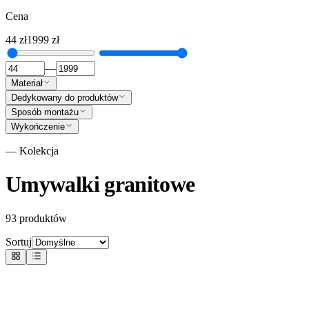
Cena
44
zł
1999
zł
—
Materiał
Dedykowany do produktów
Sposób montażu
Wykończenie
— Kolekcja
Umywalki granitowe
93
produktów
Sortuj