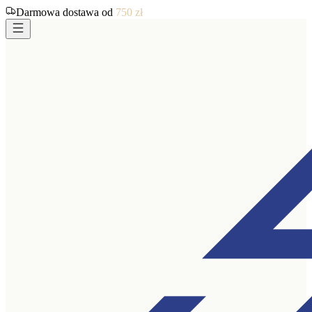
Darmowa dostawa od
750
zł