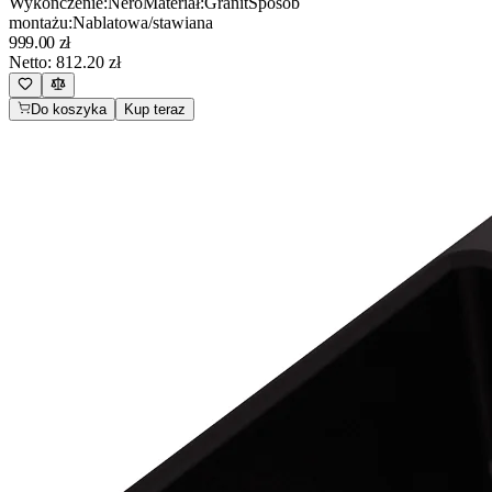
Wykończenie
:
Nero
Materiał
:
Granit
Sposób
montażu
:
Nablatowa/stawiana
999.00
zł
Netto:
812.20
zł
Do koszyka
Kup teraz