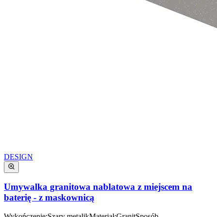
DESIGN
Umywalka granitowa nablatowa z miejscem na
baterię - z maskownicą
Wykończenie
:
Szary metalik
Materiał
:
Granit
Sposób