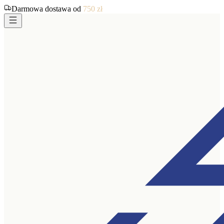
Darmowa dostawa od
750
zł