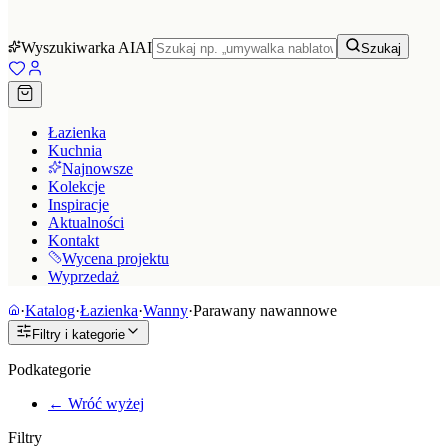
Wyszukiwarka AI
AI
Szukaj
Łazienka
Kuchnia
Najnowsze
Kolekcje
Inspiracje
Aktualności
Kontakt
Wycena projektu
Wyprzedaż
·
Katalog
·
Łazienka
·
Wanny
·
Parawany nawannowe
Filtry i kategorie
Podkategorie
← Wróć wyżej
Filtry