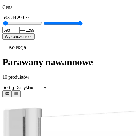
Cena
598
zł
1299
zł
—
Wykończenie
— Kolekcja
Parawany nawannowe
10
produktów
Sortuj