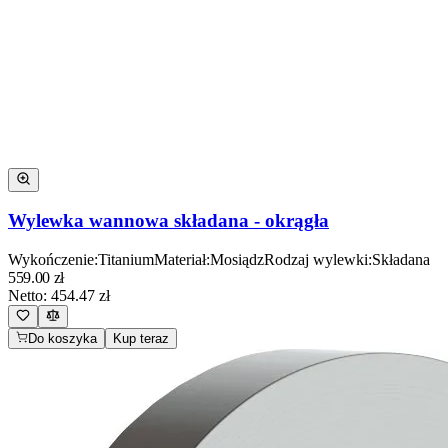
Wylewka wannowa składana - okrągła
Wykończenie
:
Titanium
Materiał
:
Mosiądz
Rodzaj wylewki
:
Składana
559.00
zł
Netto:
454.47
zł
Do koszyka
Kup teraz