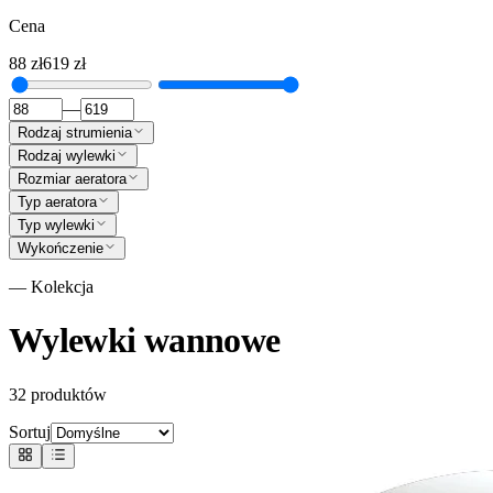
Cena
88
zł
619
zł
—
Rodzaj strumienia
Rodzaj wylewki
Rozmiar aeratora
Typ aeratora
Typ wylewki
Wykończenie
— Kolekcja
Wylewki wannowe
32
produktów
Sortuj