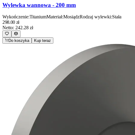
Wylewka wannowa - 200 mm
Wykończenie
:
Titanium
Materiał
:
Mosiądz
Rodzaj wylewki
:
Stała
298.00
zł
Netto:
242.28
zł
Do koszyka
Kup teraz