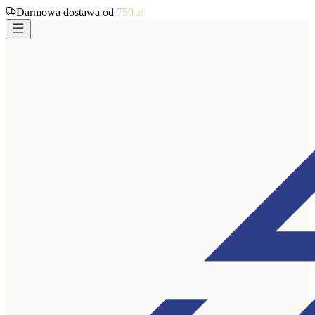
Darmowa dostawa od
750
zł