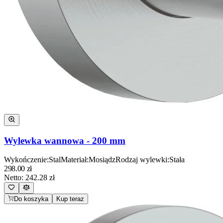
Wylewka wannowa - 200 mm
Wykończenie
:
Stal
Materiał
:
Mosiądz
Rodzaj wylewki
:
Stała
298.00
zł
Netto:
242.28
zł
Do koszyka
Kup teraz