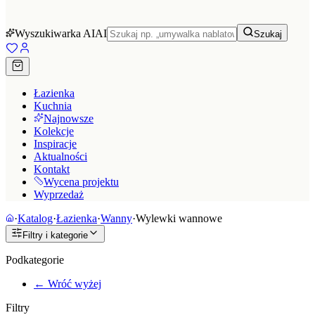
Wyszukiwarka AI
AI
Szukaj
Łazienka
Kuchnia
Najnowsze
Kolekcje
Inspiracje
Aktualności
Kontakt
Wycena projektu
Wyprzedaż
·
Katalog
·
Łazienka
·
Wanny
·
Wylewki wannowe
Filtry i kategorie
Podkategorie
← Wróć wyżej
Filtry