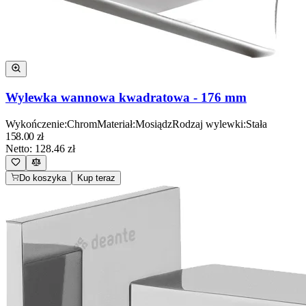
Wylewka wannowa kwadratowa - 176 mm
Wykończenie
:
Chrom
Materiał
:
Mosiądz
Rodzaj wylewki
:
Stała
158.00
zł
Netto:
128.46
zł
Do koszyka
Kup teraz