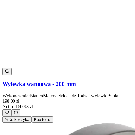
Wylewka wannowa - 200 mm
Wykończenie
:
Bianco
Materiał
:
Mosiądz
Rodzaj wylewki
:
Stała
198.00
zł
Netto:
160.98
zł
Do koszyka
Kup teraz