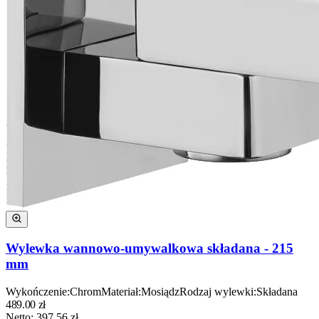
Wylewka wannowo-umywalkowa składana - 215
mm
Wykończenie
:
Chrom
Materiał
:
Mosiądz
Rodzaj wylewki
:
Składana
489.00
zł
Netto:
397.56
zł