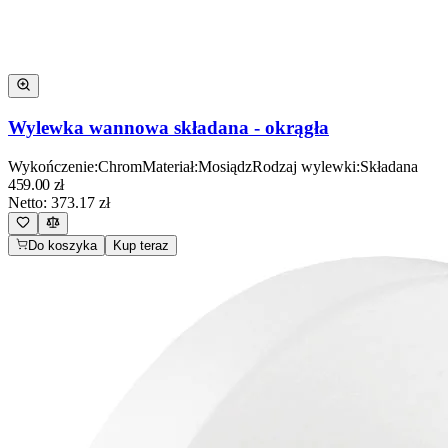
Wylewka wannowa składana - okrągła
Wykończenie
:
Chrom
Materiał
:
Mosiądz
Rodzaj wylewki
:
Składana
459.00
zł
Netto:
373.17
zł
Do koszyka
Kup teraz