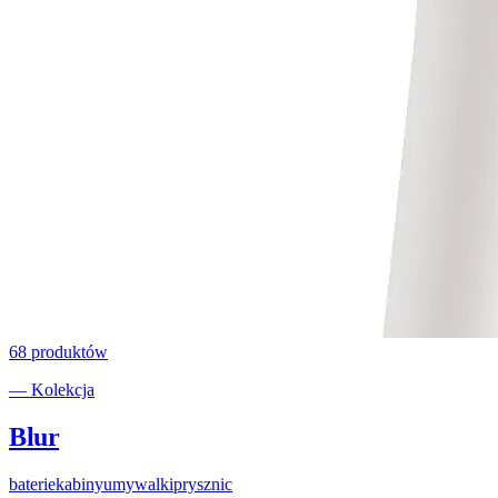
68
produktów
— Kolekcja
Blur
baterie
kabiny
umywalki
prysznic