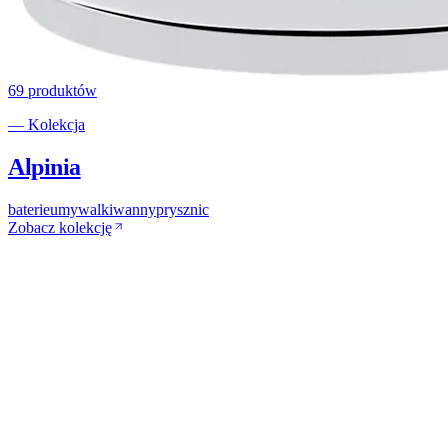
69
produktów
— Kolekcja
Alpinia
baterie
umywalki
wanny
prysznic
Zobacz kolekcję