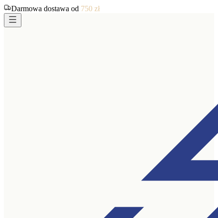
Darmowa dostawa od
750
zł