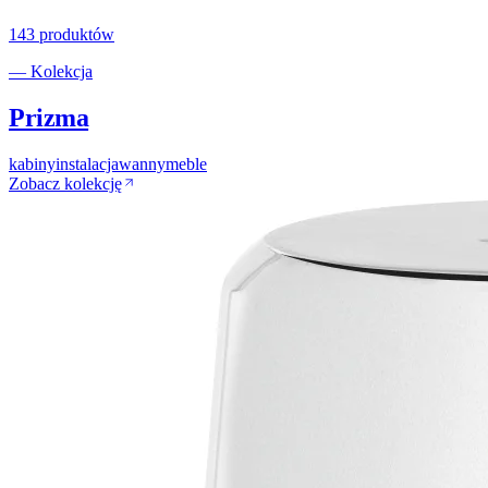
143
produktów
— Kolekcja
Prizma
kabiny
instalacja
wanny
meble
Zobacz kolekcję