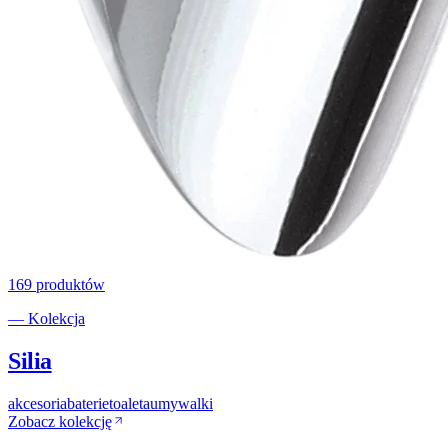
169
produktów
— Kolekcja
Silia
akcesoria
baterie
toaleta
umywalki
Zobacz kolekcję