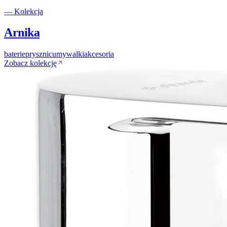
— Kolekcja
Arnika
baterie
prysznic
umywalki
akcesoria
Zobacz kolekcję