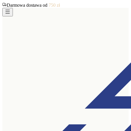
Darmowa dostawa od
750
zł