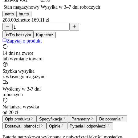
Stawka VAT
23
%
Stan magazynowy
Wysyłka w 3–7 dni roboczych
netto
brutto
208.00
zł
netto: 169.11 zł
Do koszyka
Kup teraz
Zapytaj o produkt
14 dni na zwrot
lub wymianę towaru
Szybka wysyłka
z własnego magazynu
Wyślemy w 3-7 dni
roboczych
Najtańsza wysyłka
od 20 zł
Opis produktu
Specyfikacja
Parametry
Do pobrania
Dostawa i płatności
Opinie
Pytania i odpowiedzi
Bateria natryskowa wykonana z najwyższej jakości mosiądzu,