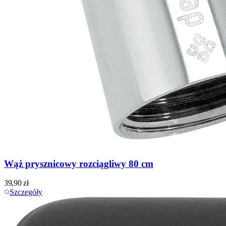
Wąż prysznicowy rozciągliwy 80 cm
39,90
zł
Szczegóły