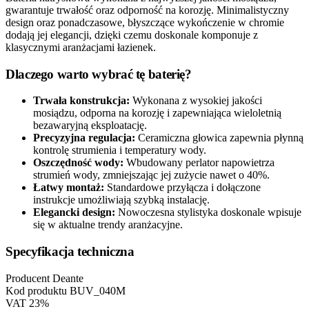
gwarantuje trwałość oraz odporność na korozję. Minimalistyczny
design oraz ponadczasowe, błyszczące wykończenie w chromie
dodają jej elegancji, dzięki czemu doskonale komponuje z
klasycznymi aranżacjami łazienek.
Dlaczego warto wybrać tę baterię?
Trwała konstrukcja:
Wykonana z wysokiej jakości
mosiądzu, odporna na korozję i zapewniająca wieloletnią
bezawaryjną eksploatację.
Precyzyjna regulacja:
Ceramiczna głowica zapewnia płynną
kontrolę strumienia i temperatury wody.
Oszczędność wody:
Wbudowany perlator napowietrza
strumień wody, zmniejszając jej zużycie nawet o 40%.
Łatwy montaż:
Standardowe przyłącza i dołączone
instrukcje umożliwiają szybką instalację.
Elegancki design:
Nowoczesna stylistyka doskonale wpisuje
się w aktualne trendy aranżacyjne.
Specyfikacja techniczna
Producent
Deante
Kod produktu
BUV_040M
VAT
23%