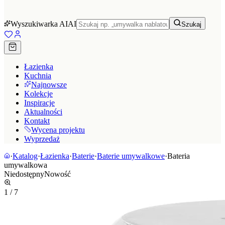
Wyszukiwarka AI
AI
Szukaj
Łazienka
Kuchnia
Najnowsze
Kolekcje
Inspiracje
Aktualności
Kontakt
Wycena projektu
Wyprzedaż
·
Katalog
·
Łazienka
·
Baterie
·
Baterie umywalkowe
·
Bateria
umywalkowa
Niedostępny
Nowość
1
/
7