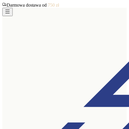
Darmowa dostawa od
750
zł