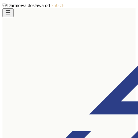
Darmowa dostawa od
750
zł