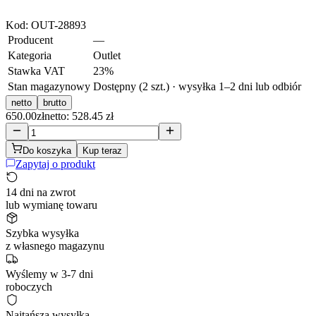
Kod:
OUT-28893
Producent
—
Kategoria
Outlet
Stawka VAT
23
%
Stan magazynowy
Dostępny (2 szt.) · wysyłka 1–2 dni lub odbiór
netto
brutto
650.00
zł
netto: 528.45 zł
Do koszyka
Kup teraz
Zapytaj o produkt
14 dni na zwrot
lub wymianę towaru
Szybka wysyłka
z własnego magazynu
Wyślemy w 3-7 dni
roboczych
Najtańsza wysyłka