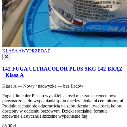
KLASA
A
WYPRZEDAŻ
142 FUGA ULTRACOLOR PLUS 5KG 142 BRĄZ
· Klasa
A
Klasa
A
—
Nowy / nadwyżka — bez śladów
Fuga Ultracolor Plus to wysokiej jakości mieszanka cementowa
przeznaczona do wypełniania spoin między płytkami ceramicznymi.
Produkt cechuje się odpornością na zabrudzenia i trwałością koloru,
dostępny w odcieniu brązowym. Dzięki specjalnej formule
zapewnia elastyczne i szczelne wypełnienie fug.
85.00
zł