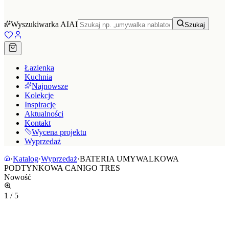
Wyszukiwarka AI
AI
Szukaj
Łazienka
Kuchnia
Najnowsze
Kolekcje
Inspiracje
Aktualności
Kontakt
Wycena projektu
Wyprzedaż
·
Katalog
·
Wyprzedaż
·
BATERIA UMYWALKOWA
PODTYNKOWA CANIGO TRES
Nowość
1
/
5