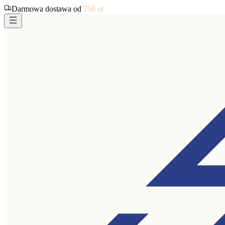
Darmowa dostawa od
750
zł