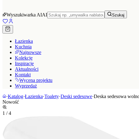
Wyszukiwarka AI
AI
Szukaj
Łazienka
Kuchnia
Najnowsze
Kolekcje
Inspiracje
Aktualności
Kontakt
Wycena projektu
Wyprzedaż
·
Katalog
·
Łazienka
·
Toalety
·
Deski sedesowe
·
Deska sedesowa woln
Nowość
1
/
4