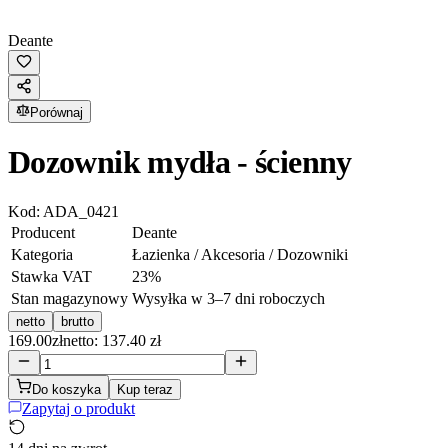
Deante
Porównaj
Dozownik mydła - ścienny
Kod:
ADA_0421
Producent
Deante
Kategoria
Łazienka / Akcesoria / Dozowniki
Stawka VAT
23
%
Stan magazynowy
Wysyłka w 3–7 dni roboczych
netto
brutto
169.00
zł
netto: 137.40 zł
Do koszyka
Kup teraz
Zapytaj o produkt