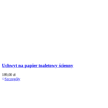
Uchwyt na papier toaletowy ścienny
189,00
zł
Szczegóły