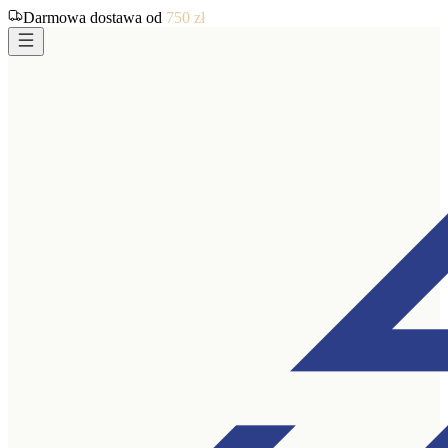
Darmowa dostawa od
750
zł