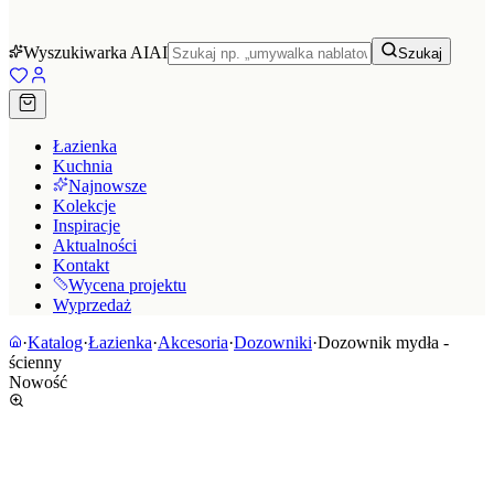
Wyszukiwarka AI
AI
Szukaj
Łazienka
Kuchnia
Najnowsze
Kolekcje
Inspiracje
Aktualności
Kontakt
Wycena projektu
Wyprzedaż
·
Katalog
·
Łazienka
·
Akcesoria
·
Dozowniki
·
Dozownik mydła -
ścienny
Nowość