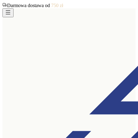
Darmowa dostawa od
750
zł