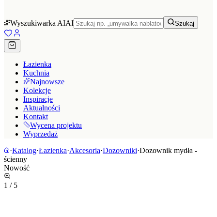
Wyszukiwarka AI
AI
Szukaj
Łazienka
Kuchnia
Najnowsze
Kolekcje
Inspiracje
Aktualności
Kontakt
Wycena projektu
Wyprzedaż
·
Katalog
·
Łazienka
·
Akcesoria
·
Dozowniki
·
Dozownik mydła -
ścienny
Nowość
1
/
5