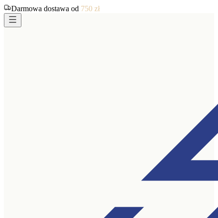
Darmowa dostawa od
750
zł