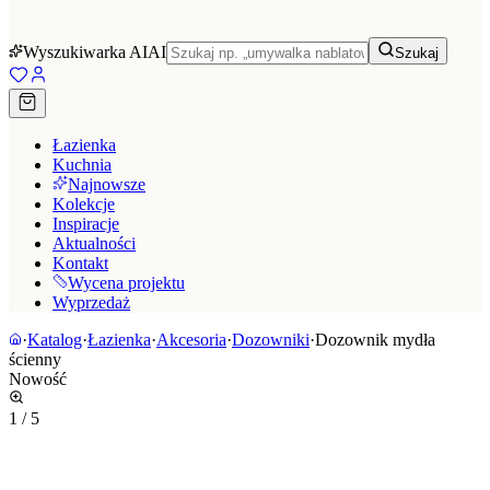
Wyszukiwarka AI
AI
Szukaj
Łazienka
Kuchnia
Najnowsze
Kolekcje
Inspiracje
Aktualności
Kontakt
Wycena projektu
Wyprzedaż
·
Katalog
·
Łazienka
·
Akcesoria
·
Dozowniki
·
Dozownik mydła
ścienny
Nowość
1
/
5