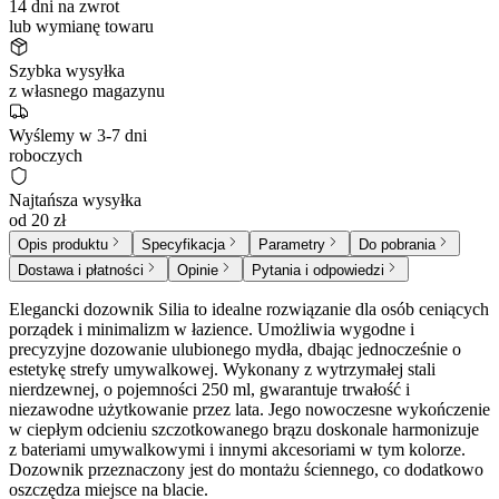
14 dni na zwrot
lub wymianę towaru
Szybka wysyłka
z własnego magazynu
Wyślemy w 3-7 dni
roboczych
Najtańsza wysyłka
od 20 zł
Opis produktu
Specyfikacja
Parametry
Do pobrania
Dostawa i płatności
Opinie
Pytania i odpowiedzi
Elegancki dozownik Silia to idealne rozwiązanie dla osób ceniących
porządek i minimalizm w łazience. Umożliwia wygodne i
precyzyjne dozowanie ulubionego mydła, dbając jednocześnie o
estetykę strefy umywalkowej. Wykonany z wytrzymałej stali
nierdzewnej, o pojemności 250 ml, gwarantuje trwałość i
niezawodne użytkowanie przez lata. Jego nowoczesne wykończenie
w ciepłym odcieniu szczotkowanego brązu doskonale harmonizuje
z bateriami umywalkowymi i innymi akcesoriami w tym kolorze.
Dozownik przeznaczony jest do montażu ściennego, co dodatkowo
oszczędza miejsce na blacie.