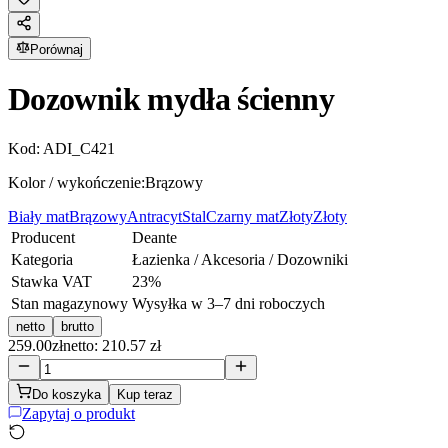
Porównaj
Dozownik mydła ścienny
Kod:
ADI_C421
Kolor / wykończenie:
Brązowy
Biały mat
Brązowy
Antracyt
Stal
Czarny mat
Złoty
Złoty
Producent
Deante
Kategoria
Łazienka / Akcesoria / Dozowniki
Stawka VAT
23
%
Stan magazynowy
Wysyłka w 3–7 dni roboczych
netto
brutto
259.00
zł
netto: 210.57 zł
Do koszyka
Kup teraz
Zapytaj o produkt