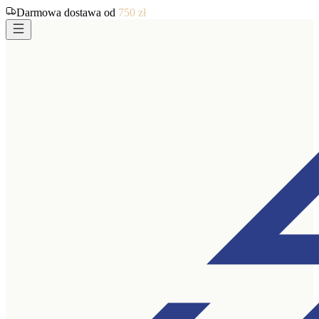
Darmowa dostawa od
750
zł