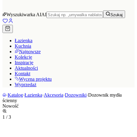
Wyszukiwarka AI
AI
Szukaj
Łazienka
Kuchnia
Najnowsze
Kolekcje
Inspiracje
Aktualności
Kontakt
Wycena projektu
Wyprzedaż
·
Katalog
·
Łazienka
·
Akcesoria
·
Dozowniki
·
Dozownik mydła
ścienny
Nowość
1
/
3