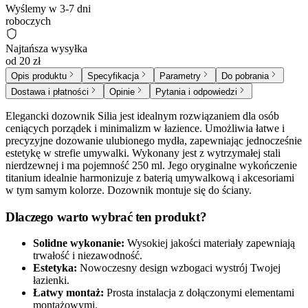
Wyślemy w 3-7 dni
roboczych
Najtańsza wysyłka
od 20 zł
Opis produktu
Specyfikacja
Parametry
Do pobrania
Dostawa i płatności
Opinie
Pytania i odpowiedzi
Elegancki dozownik Silia jest idealnym rozwiązaniem dla osób
ceniących porządek i minimalizm w łazience. Umożliwia łatwe i
precyzyjne dozowanie ulubionego mydła, zapewniając jednocześnie
estetykę w strefie umywalki. Wykonany jest z wytrzymałej stali
nierdzewnej i ma pojemność 250 ml. Jego oryginalne wykończenie
titanium idealnie harmonizuje z baterią umywalkową i akcesoriami
w tym samym kolorze. Dozownik montuje się do ściany.
Dlaczego warto wybrać ten produkt?
Solidne wykonanie:
Wysokiej jakości materiały zapewniają
trwałość i niezawodność.
Estetyka:
Nowoczesny design wzbogaci wystrój Twojej
łazienki.
Łatwy montaż:
Prosta instalacja z dołączonymi elementami
montażowymi.