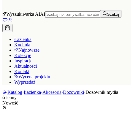
Wyszukiwarka AI
AI
Szukaj
Łazienka
Kuchnia
Najnowsze
Kolekcje
Inspiracje
Aktualności
Kontakt
Wycena projektu
Wyprzedaż
·
Katalog
·
Łazienka
·
Akcesoria
·
Dozowniki
·
Dozownik mydła
ścienny
Nowość