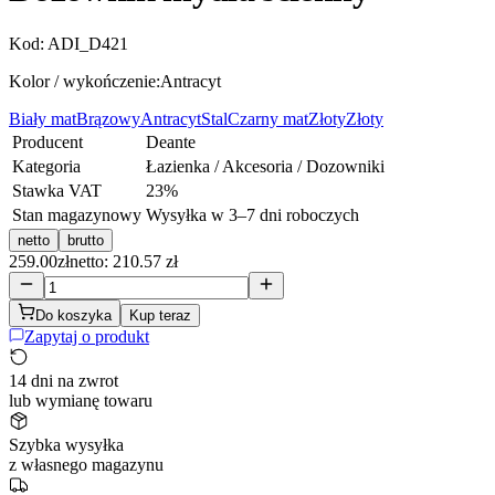
Kod:
ADI_D421
Kolor / wykończenie:
Antracyt
Biały mat
Brązowy
Antracyt
Stal
Czarny mat
Złoty
Złoty
Producent
Deante
Kategoria
Łazienka / Akcesoria / Dozowniki
Stawka VAT
23
%
Stan magazynowy
Wysyłka w 3–7 dni roboczych
netto
brutto
259.00
zł
netto: 210.57 zł
Do koszyka
Kup teraz
Zapytaj o produkt
14 dni na zwrot
lub wymianę towaru
Szybka wysyłka
z własnego magazynu