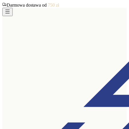
Darmowa dostawa od
750
zł