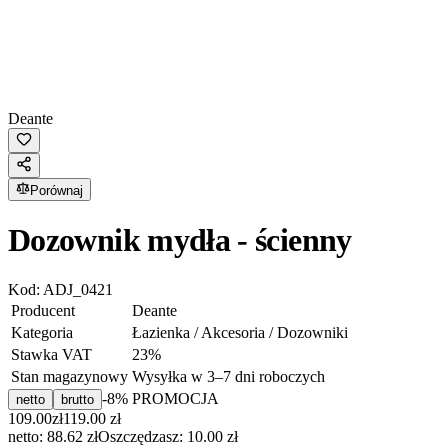
Deante
Porównaj
Dozownik mydła - ścienny
Kod:
ADJ_0421
Producent
Deante
Kategoria
Łazienka / Akcesoria / Dozowniki
Stawka VAT
23
%
Stan magazynowy
Wysyłka w 3–7 dni roboczych
-
8
% PROMOCJA
netto
brutto
109.00
zł
119.00
zł
netto: 88.62 zł
Oszczędzasz:
10.00
zł