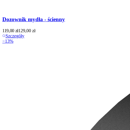
Dozownik mydła - ścienny
119,00
zł
129,00
zł
Szczegóły
−
13
%