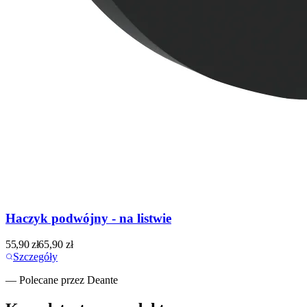
Haczyk podwójny - na listwie
55,90
zł
65,90
zł
Szczegóły
— Polecane przez Deante