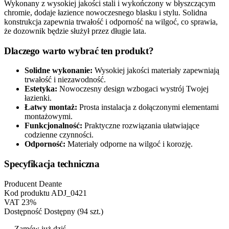
Wykonany z wysokiej jakości stali i wykończony w błyszczącym
chromie, dodaje łazience nowoczesnego blasku i stylu. Solidna
konstrukcja zapewnia trwałość i odporność na wilgoć, co sprawia,
że dozownik będzie służył przez długie lata.
Dlaczego warto wybrać ten produkt?
Solidne wykonanie:
Wysokiej jakości materiały zapewniają
trwałość i niezawodność.
Estetyka:
Nowoczesny design wzbogaci wystrój Twojej
łazienki.
Łatwy montaż:
Prosta instalacja z dołączonymi elementami
montażowymi.
Funkcjonalność:
Praktyczne rozwiązania ułatwiające
codzienne czynności.
Odporność:
Materiały odporne na wilgoć i korozję.
Specyfikacja techniczna
Producent
Deante
Kod produktu
ADJ_0421
VAT
23%
Dostępność
Dostępny (94 szt.)
— Zamów już dziś