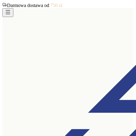
Darmowa dostawa od
750
zł