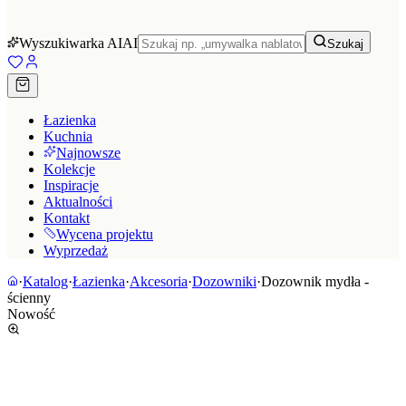
Wyszukiwarka AI
AI
Szukaj
Łazienka
Kuchnia
Najnowsze
Kolekcje
Inspiracje
Aktualności
Kontakt
Wycena projektu
Wyprzedaż
·
Katalog
·
Łazienka
·
Akcesoria
·
Dozowniki
·
Dozownik mydła -
ścienny
Nowość