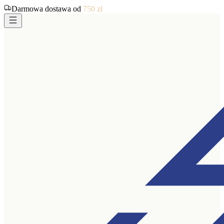
Darmowa dostawa od
750
zł