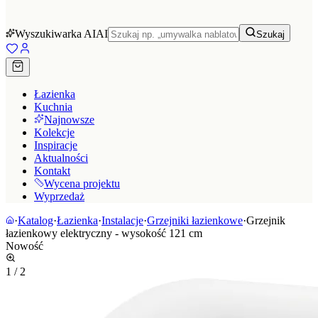
Wyszukiwarka AI
AI
Szukaj
Łazienka
Kuchnia
Najnowsze
Kolekcje
Inspiracje
Aktualności
Kontakt
Wycena projektu
Wyprzedaż
·
Katalog
·
Łazienka
·
Instalacje
·
Grzejniki łazienkowe
·
Grzejnik
łazienkowy elektryczny - wysokość 121 cm
Nowość
1
/
2