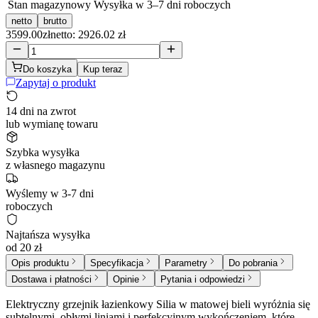
Stan magazynowy
Wysyłka w 3–7 dni roboczych
netto
brutto
3599.00
zł
netto: 2926.02 zł
Do koszyka
Kup teraz
Zapytaj o produkt
14 dni na zwrot
lub wymianę towaru
Szybka wysyłka
z własnego magazynu
Wyślemy w 3-7 dni
roboczych
Najtańsza wysyłka
od 20 zł
Opis produktu
Specyfikacja
Parametry
Do pobrania
Dostawa i płatności
Opinie
Pytania i odpowiedzi
Elektryczny grzejnik łazienkowy Silia w matowej bieli wyróżnia się
subtelnymi, obłymi liniami i perfekcyjnym wykończeniem, które