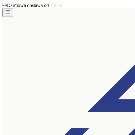
Darmowa dostawa od
750
zł