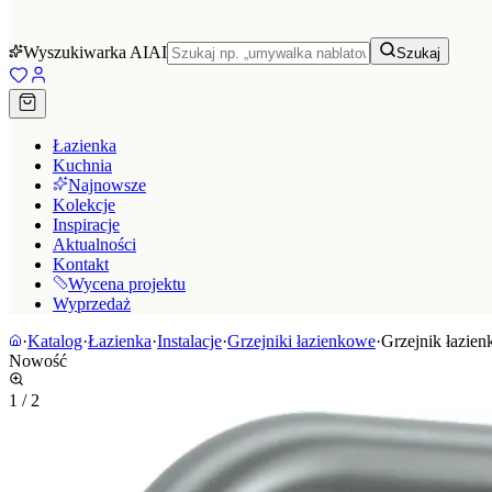
Wyszukiwarka AI
AI
Szukaj
Łazienka
Kuchnia
Najnowsze
Kolekcje
Inspiracje
Aktualności
Kontakt
Wycena projektu
Wyprzedaż
·
Katalog
·
Łazienka
·
Instalacje
·
Grzejniki łazienkowe
·
Grzejnik łazie
Nowość
1
/
2