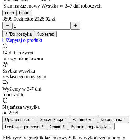
Stan magazynowy
Wysyłka w 3–7 dni roboczych
netto
brutto
3599.00
zł
netto: 2926.02 zł
Do koszyka
Kup teraz
Zapytaj o produkt
14 dni na zwrot
lub wymianę towaru
Szybka wysyłka
z własnego magazynu
Wyślemy w 3-7 dni
roboczych
Najtańsza wysyłka
od 20 zł
Opis produktu
Specyfikacja
Parametry
Do pobrania
Dostawa i płatności
Opinie
Pytania i odpowiedzi
Elektryczny grzejnik łazienkowy Silia w wykończeniu nero to