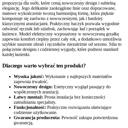
propozycja dla osób, które cenią nowoczesny design i subtelną
elegancję. Jego delikatnie zaokrąglone linie oraz dopracowane,
matowe wykończenie tworzą harmonijną formę, która pięknie
komponuje się zarówno z nowoczesnymi, jak i bardziej
klasycznymi aranżacjami. Praktyczny haczyk pozwala wygodnie
odwiesić ręcznik lub szlafrok, zachowując ład i porządek w
łazience. Model elektryczny wyposażony w nowoczesną grzałkę
zapewnia komfort cieplny przez cały rok, a dodatkowo umożliwia
szybkie suszenie ubrań i ręczników niezależnie od sezonu. Silia to
połączenie designu i codziennej wygody, które podnosi standard
każdej łazienki.
Dlaczego warto wybrać ten produkt?
Wysoka jakość:
Wykonanie z najlepszych materiałów
zapewnia trwałość.
Nowoczesny design:
Estetyczny wygląd pasujący do
współczesnych aranżacji.
Łatwy montaż:
Prosta instalacja bez konieczności
zatrudniania specjalisty.
Funkcjonalność:
Praktyczne rozwiązania ułatwiające
codzienne użytkowanie.
Gwarancja producenta:
Pewność zakupu potwierdzona
gwarancją.