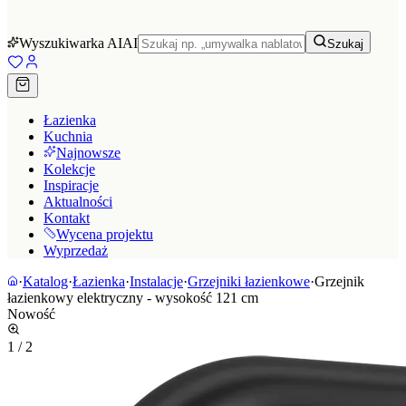
Wyszukiwarka AI
AI
Szukaj
Łazienka
Kuchnia
Najnowsze
Kolekcje
Inspiracje
Aktualności
Kontakt
Wycena projektu
Wyprzedaż
·
Katalog
·
Łazienka
·
Instalacje
·
Grzejniki łazienkowe
·
Grzejnik
łazienkowy elektryczny - wysokość 121 cm
Nowość
1
/
2