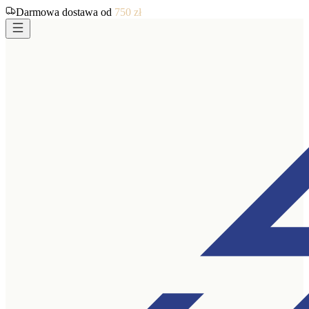
Darmowa dostawa od
750
zł