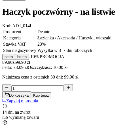
Haczyk poczwórny - na listwie
Kod:
ADJ_014L
Producent
Deante
Kategoria
Łazienka / Akcesoria / Haczyki, wieszaki
Stawka VAT
23
%
Stan magazynowy
Wysyłka w 3–7 dni roboczych
-
10
% PROMOCJA
netto
brutto
89.90
zł
99.90
zł
netto: 73.09 zł
Oszczędzasz:
10.00
zł
Najniższa cena z ostatnich 30 dni:
99,90 zł
Do koszyka
Kup teraz
Zapytaj o produkt
14 dni na zwrot
lub wymianę towaru