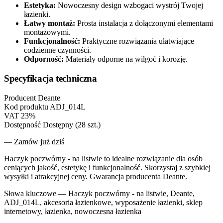
Estetyka:
Nowoczesny design wzbogaci wystrój Twojej
łazienki.
Łatwy montaż:
Prosta instalacja z dołączonymi elementami
montażowymi.
Funkcjonalność:
Praktyczne rozwiązania ułatwiające
codzienne czynności.
Odporność:
Materiały odporne na wilgoć i korozję.
Specyfikacja techniczna
Producent
Deante
Kod produktu
ADJ_014L
VAT
23%
Dostępność
Dostępny (28 szt.)
— Zamów już dziś
Haczyk poczwórny - na listwie to idealne rozwiązanie dla osób
ceniących jakość, estetykę i funkcjonalność. Skorzystaj z szybkiej
wysyłki i atrakcyjnej ceny. Gwarancja producenta Deante.
Słowa kluczowe —
Haczyk poczwórny - na listwie, Deante,
ADJ_014L, akcesoria łazienkowe, wyposażenie łazienki, sklep
internetowy, łazienka, nowoczesna łazienka