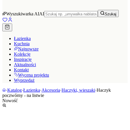
Wyszukiwarka AI
AI
Szukaj
Łazienka
Kuchnia
Najnowsze
Kolekcje
Inspiracje
Aktualności
Kontakt
Wycena projektu
Wyprzedaż
·
Katalog
·
Łazienka
·
Akcesoria
·
Haczyki, wieszaki
·
Haczyk
poczwórny - na listwie
Nowość