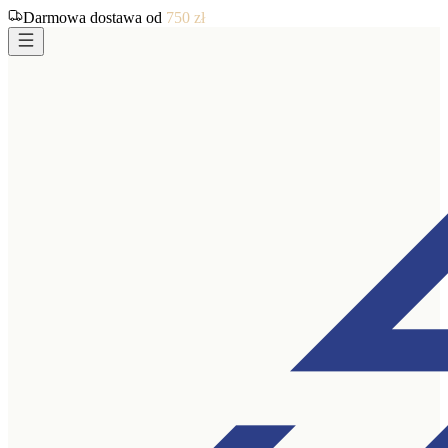
Darmowa dostawa od
750
zł