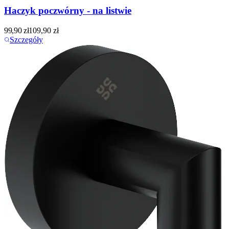
Haczyk poczwórny - na listwie
99,90
zł
109,90
zł
Szczegóły